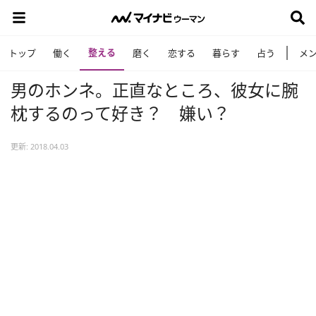
整える
トップ
働く
磨く
恋する
暮らす
占う
メ
男のホンネ。正直なところ、彼女に腕
枕するのって好き？ 嫌い？
更新: 2018.04.03