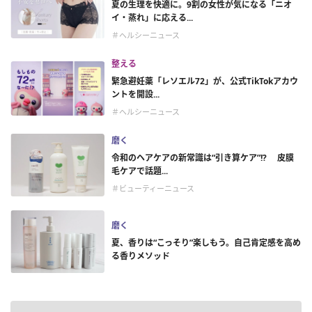
夏の生理を快適に。9割の女性が気になる「ニオ
イ・蒸れ」に応える...
＃ヘルシーニュース
整える
緊急避妊薬「レソエル72」が、公式TikTokアカウ
ントを開設...
＃ヘルシーニュース
磨く
令和のヘアケアの新常識は“引き算ケア”!? 皮膜
毛ケアで話題...
＃ビューティーニュース
磨く
夏、香りは“こっそり”楽しもう。自己肯定感を高め
る香りメソッド