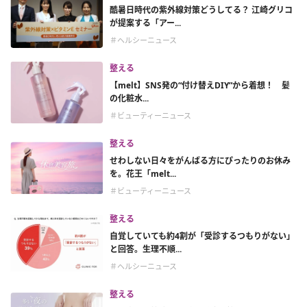
酷暑日時代の紫外線対策どうしてる？ 江崎グリコ
が提案する「アー...
＃ヘルシーニュース
整える
【melt】SNS発の“付け替えDIY”から着想！ 髪
の化粧水...
＃ビューティーニュース
整える
せわしない日々をがんばる方にぴったりのお休み
を。花王「melt...
＃ビューティーニュース
整える
自覚していても約4割が「受診するつもりがない」
と回答。生理不順...
＃ヘルシーニュース
整える