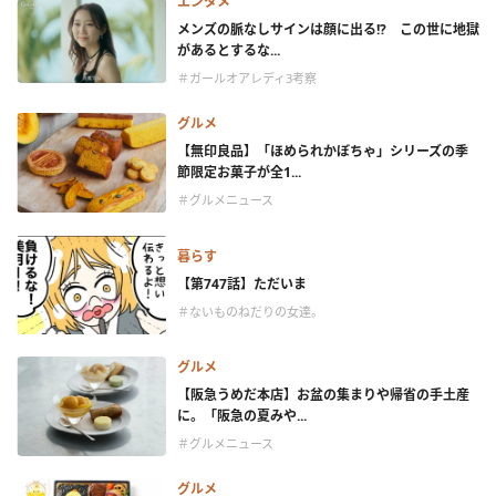
エンタメ
メンズの脈なしサインは顔に出る!? この世に地獄
があるとするな...
＃ガールオアレディ3考察
グルメ
【無印良品】「ほめられかぼちゃ」シリーズの季
節限定お菓子が全1...
＃グルメニュース
暮らす
【第747話】ただいま
＃ないものねだりの女達。
グルメ
【阪急うめだ本店】お盆の集まりや帰省の手土産
に。「阪急の夏みや...
＃グルメニュース
グルメ