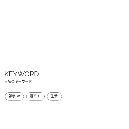
KEYWORD
人気のキーワード
雑学_w
暮らす
生活