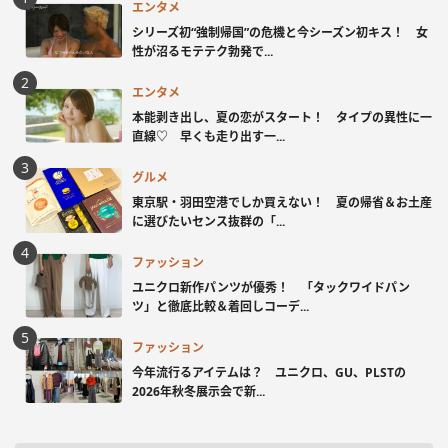
エンタメ
シリーズ初“強制帰国”の危機と今シーズン初キス！ 女
性が沼るモテテク勃発で...
エンタメ
本能剥き出し、夏の恋がスタート！ タイプの異性に一
直線♡ 早くも走り出す一...
グルメ
東京駅・羽田空港でしか買えない！ 夏の帰省＆お土産
に選びたいセンス抜群の「...
ファッション
ユニクロ新作パンツが優秀！ 「タックワイドパン
ツ」と徹底比較＆着回しコーデ...
ファッション
今年流行るアイテムは？ ユニクロ、GU、PLSTの
2026年秋冬展示会で新...