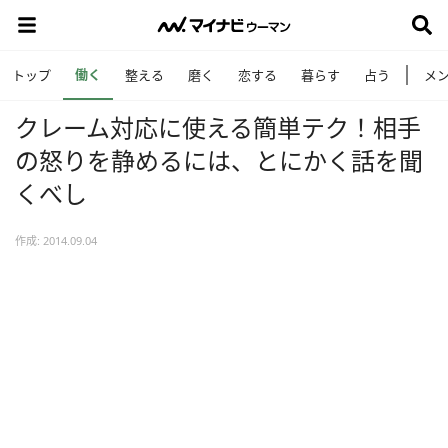
働く
トップ
整える
磨く
恋する
暮らす
占う
メ
クレーム対応に使える簡単テク！相手
の怒りを静めるには、とにかく話を聞
くべし
作成: 2014.09.04