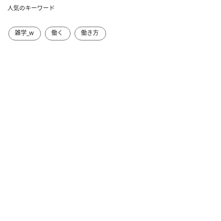
人気のキーワード
雑学_w
働く
働き方