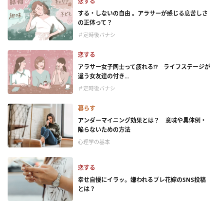
恋する
する・しないの自由 。アラサーが感じる息苦しさ
の正体って？
＃定時後バナシ
恋する
アラサー女子同士って疲れる⁉ ライフステージが
違う女友達の付き...
＃定時後バナシ
暮らす
アンダーマイニング効果とは？ 意味や具体例・
陥らないための方法
心理学の基本
恋する
幸せ自慢にイラッ。嫌われるプレ花嫁のSNS投稿
とは？