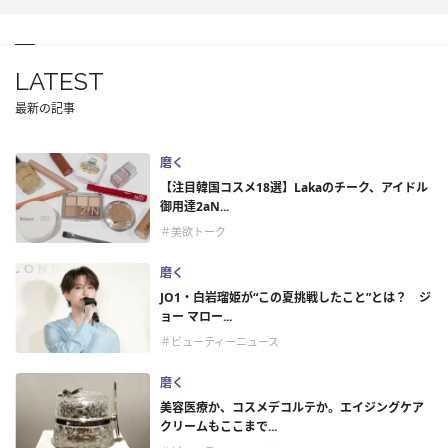
LATEST
最新の記事
磨く
【注目韓国コスメ18選】Lakaのチーク、アイドル
御用達2aN...
＃美欲トーク
磨く
JO1・白岩瑠姫が“この夏挑戦したこと”とは？ ジ
ョー マロー...
＃ビューティーニュース
磨く
美容医療か、コスメデコルテか。エイジングケア
クリームもここまで...