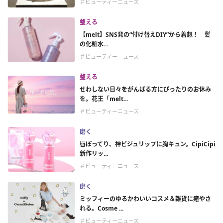
＃ビューティーニュース
整える
【melt】SNS発の“付け替えDIY”から着想！ 髪
の化粧水...
＃ビューティーニュース
整える
せわしない日々をがんばる方にぴったりのお休み
を。花王「melt...
＃ビューティーニュース
磨く
唇ぽってり、神ビジュリップに胸キュン。CipiCipi
新作リッ...
＃ビューティーニュース
磨く
ミッフィーのゆるかわいいコスメ＆雑貨に癒やさ
れる。Cosme ...
＃ビューティーニュース