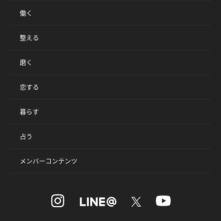
働く
整える
磨く
恋する
暮らす
占う
メンバーコンテンツ