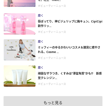
＃ビューティーニュース
磨く
唇ぽってり、神ビジュリップに胸キュン。CipiCipi
新作リッ...
＃ビューティーニュース
磨く
ミッフィーのゆるかわいいコスメ＆雑貨に癒やさ
れる。Cosme ...
＃ビューティーニュース
磨く
頑固なザラつき、くすみは“滞留角質”かも!? 新感
覚クレンジン...
＃ビューティーニュース
もっと見る