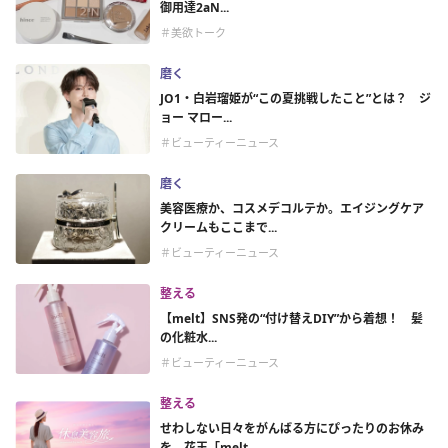
御用達2aN...
＃美欲トーク
磨く
JO1・白岩瑠姫が“この夏挑戦したこと”とは？ ジ
ョー マロー...
＃ビューティーニュース
磨く
美容医療か、コスメデコルテか。エイジングケア
クリームもここまで...
＃ビューティーニュース
整える
【melt】SNS発の“付け替えDIY”から着想！ 髪
の化粧水...
＃ビューティーニュース
整える
せわしない日々をがんばる方にぴったりのお休み
を。花王「melt...