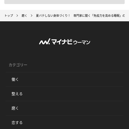
トップ
磨く
夏バテしない身体づくり！ 専門家に聞く「免疫力を高める睡眠」のコ
カテゴリー
働く
整える
磨く
恋する