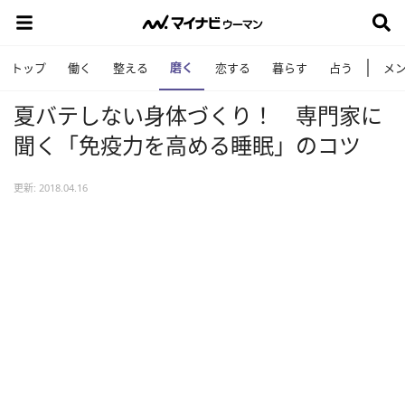
磨く
トップ
働く
整える
恋する
暮らす
占う
メ
夏バテしない身体づくり！ 専門家に
聞く「免疫力を高める睡眠」のコツ
更新: 2018.04.16