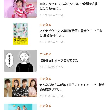
30歳になっても“しなこワールド”全開を宣言！
しなこ＆We♡...
＃トラベルニュース
エンタメ
マイナビウーマン連載が待望の書籍化！ “子な
し”既婚女性11人...
＃エンタメニュース
エンタメ
【第43回】オーラを視てきた
＃しごおわダイアリー
エンタメ
大人なお姉さんが年下男子にドキドキ……!! 新感
覚の恋愛リアリ...
＃エンタメニュース
エンタメ