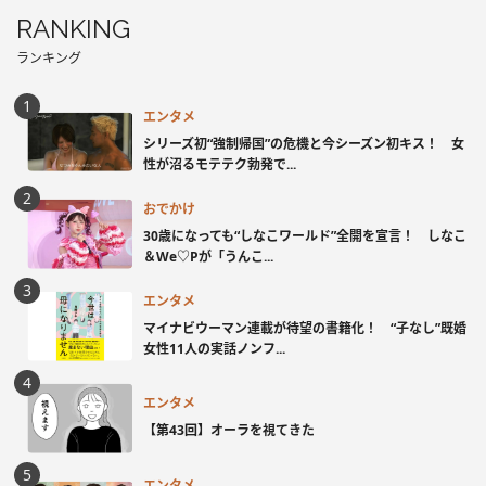
RANKING
ランキング
エンタメ
シリーズ初“強制帰国”の危機と今シーズン初キス！ 女
性が沼るモテテク勃発で...
おでかけ
30歳になっても“しなこワールド”全開を宣言！ しなこ
＆We♡Pが「うんこ...
エンタメ
マイナビウーマン連載が待望の書籍化！ “子なし”既婚
女性11人の実話ノンフ...
エンタメ
【第43回】オーラを視てきた
エンタメ