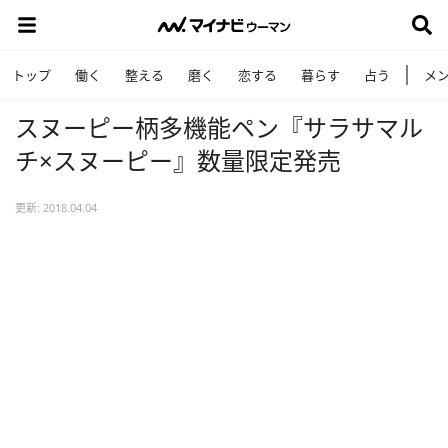
トップ
働く
整える
磨く
恋する
暮らす
占う
メ
スヌーピー柄多機能ペン『サラサマル
チ×スヌーピー』数量限定発売
更新: 2018.04.04