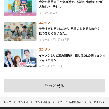
会社の後輩男子と急接近で、脳内の“細胞たち”が
大暴れ!? テレ...
＃エンタメニュース
エンタメ
モテすぎレディはなぜ、男性の心を掴むのか？
傷つきたくない女た...
＃ガールオアレディ3考察
エンタメ
イケメン2人と三角関係!? 推し活OLの胸キュンオ
フィスロマン...
＃エンタメニュース
もっと見る
トップ
エンタメ
エンタメ全般
スヌーピー柄多機能ペン『サラサマルチ×スヌ