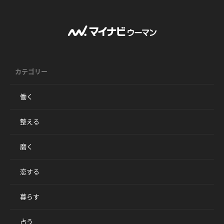
カテゴリー
働く
整える
磨く
恋する
暮らす
占う