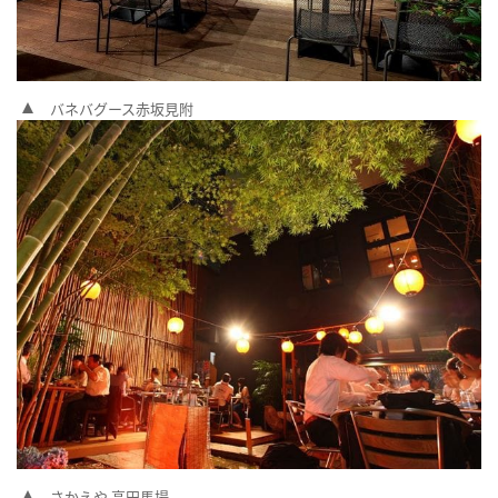
バネバグース赤坂見附
さかえや 高田馬場