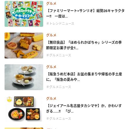
グルメ
【ファミリーマート×サンリオ】総勢26キャラクタ
ー!! 一度は...
＃トレンドニュース
グルメ
【無印良品】「ほめられかぼちゃ」シリーズの季
節限定お菓子が全1...
＃グルメニュース
グルメ
【阪急うめだ本店】お盆の集まりや帰省の手土産
に。「阪急の夏みや...
＃グルメニュース
グルメ
【ジェイアール名古屋タカシマヤ】か、かわいす
ぎる……!! 「ぴ...
＃グルメニュース