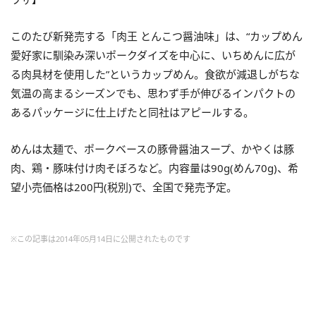
このたび新発売する「肉王 とんこつ醤油味」は、“カップめん
愛好家に馴染み深いポークダイズを中心に、いちめんに広が
る肉具材を使用した”というカップめん。食欲が減退しがちな
気温の高まるシーズンでも、思わず手が伸びるインパクトの
あるパッケージに仕上げたと同社はアピールする。
めんは太麺で、ポークベースの豚骨醤油スープ、かやくは豚
肉、鶏・豚味付け肉そぼろなど。内容量は90g(めん70g)、希
望小売価格は200円(税別)で、全国で発売予定。
※この記事は2014年05月14日に公開されたものです