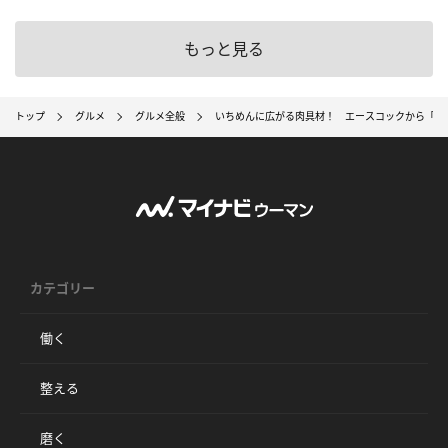
もっと見る
トップ
グルメ
グルメ全般
いちめんに広がる肉具材！ エースコックから「肉
カテゴリー
働く
整える
磨く