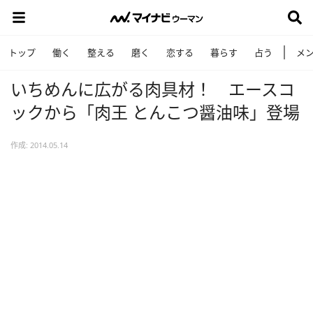
トップ
働く
整える
磨く
恋する
暮らす
占う
メ
いちめんに広がる肉具材！ エースコ
ックから「肉王 とんこつ醤油味」登場
作成: 2014.05.14