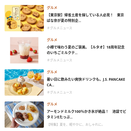
グルメ
【東京駅】帰省土産を探している人必見！ 東京
ばな奈が夏の特別企...
＃グルメニュース
グルメ
小樽で味わう夏のご褒美。【ルタオ】18周年記念
のいちごミルクテ...
＃グルメニュース
グルメ
暑い日に飲みたい爽快ドリンクも。J.S. PANCAKE
CA...
＃グルメニュース
グルメ
アーモンドミルク100％かき氷が絶品！ 池袋でビ
タミンEたっぷ...
【特集】夏を、軽やかに、おしゃれに。