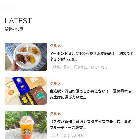
LATEST
最新の記事
グルメ
アーモンドミルク100％かき氷が絶品！ 池袋でビ
タミンEたっぷ...
【特集】夏を、軽やかに、おしゃれに。
グルメ
東京駅・羽田空港でしか買えない！ 夏の帰省＆
お土産に選びたいセ...
グルメ
【スタバ新作】贅沢カスタマイズで楽しむ、夏の
フルーティーご褒美...
＃わたしのグルメ日記