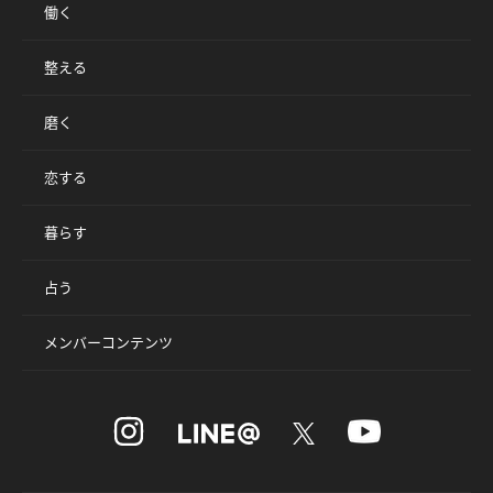
働く
整える
磨く
恋する
暮らす
占う
メンバーコンテンツ