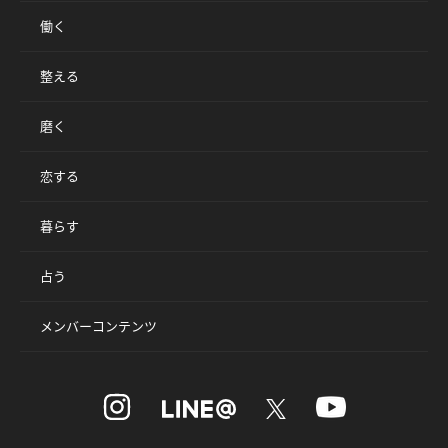
働く
整える
磨く
恋する
暮らす
占う
メンバーコンテンツ