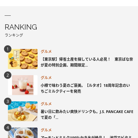
RANKING
ランキング
グルメ
【東京駅】帰省土産を探している人必見！ 東京ばな奈
が夏の特別企画、期間限定...
グルメ
小樽で味わう夏のご褒美。【ルタオ】18周年記念のい
ちごミルクティーを発売
グルメ
暑い日に飲みたい爽快ドリンクも。J.S. PANCAKE CAFE
で夏の「...
グルメ
アーモンドミルク100％かき氷が絶品！ 池袋でビタミ