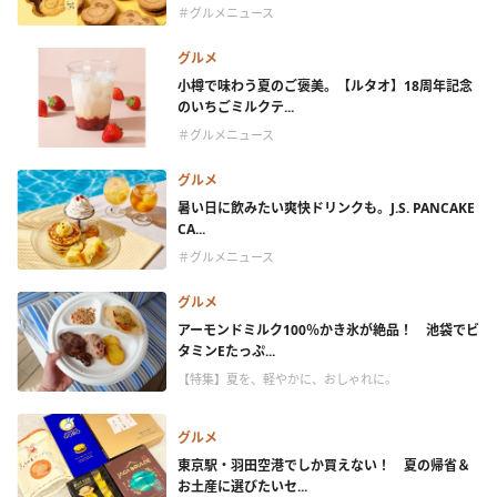
＃グルメニュース
グルメ
小樽で味わう夏のご褒美。【ルタオ】18周年記念
のいちごミルクテ...
＃グルメニュース
グルメ
暑い日に飲みたい爽快ドリンクも。J.S. PANCAKE
CA...
＃グルメニュース
グルメ
アーモンドミルク100％かき氷が絶品！ 池袋でビ
タミンEたっぷ...
【特集】夏を、軽やかに、おしゃれに。
グルメ
東京駅・羽田空港でしか買えない！ 夏の帰省＆
お土産に選びたいセ...