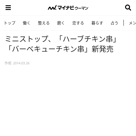
トップ
働く
整える
磨く
恋する
暮らす
占う
メ
ミニストップ、「ハーブチキン串」
「バーベキューチキン串」新発売
作成: 2014.03.26