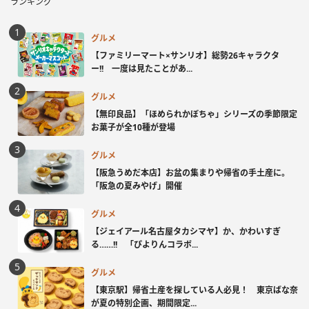
ランキング
グルメ
【ファミリーマート×サンリオ】総勢26キャラクタ
ー!! 一度は見たことがあ...
グルメ
【無印良品】「ほめられかぼちゃ」シリーズの季節限定
お菓子が全10種が登場
グルメ
【阪急うめだ本店】お盆の集まりや帰省の手土産に。
「阪急の夏みやげ」開催
グルメ
【ジェイアール名古屋タカシマヤ】か、かわいすぎ
る……!! 「ぴよりんコラボ...
グルメ
【東京駅】帰省土産を探している人必見！ 東京ばな奈
が夏の特別企画、期間限定...