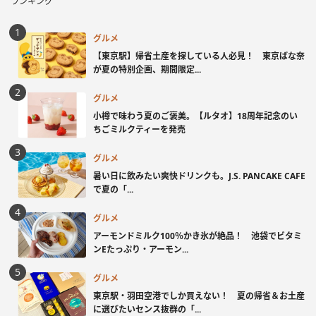
ランキング
グルメ
【東京駅】帰省土産を探している人必見！ 東京ばな奈
が夏の特別企画、期間限定...
グルメ
小樽で味わう夏のご褒美。【ルタオ】18周年記念のい
ちごミルクティーを発売
グルメ
暑い日に飲みたい爽快ドリンクも。J.S. PANCAKE CAFE
で夏の「...
グルメ
アーモンドミルク100％かき氷が絶品！ 池袋でビタミ
ンEたっぷり・アーモン...
グルメ
東京駅・羽田空港でしか買えない！ 夏の帰省＆お土産
に選びたいセンス抜群の「...