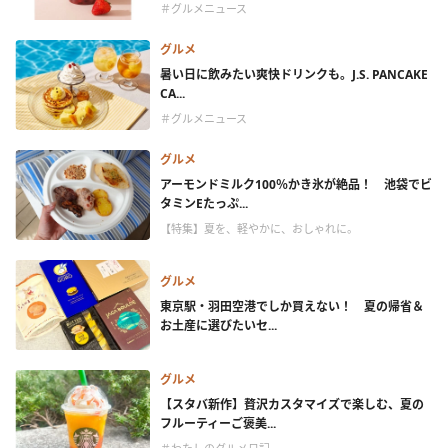
＃グルメニュース
グルメ
暑い日に飲みたい爽快ドリンクも。J.S. PANCAKE
CA...
＃グルメニュース
グルメ
アーモンドミルク100％かき氷が絶品！ 池袋でビ
タミンEたっぷ...
【特集】夏を、軽やかに、おしゃれに。
グルメ
東京駅・羽田空港でしか買えない！ 夏の帰省＆
お土産に選びたいセ...
グルメ
【スタバ新作】贅沢カスタマイズで楽しむ、夏の
フルーティーご褒美...