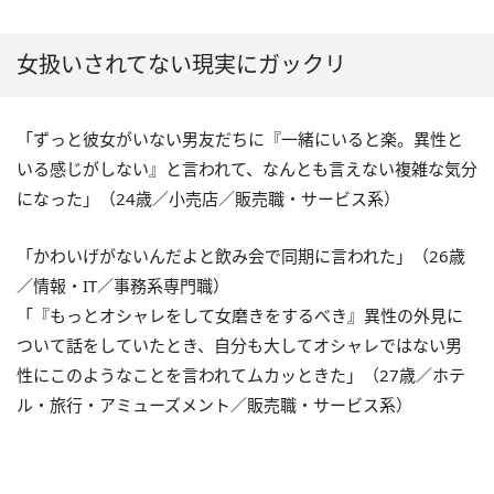
女扱いされてない現実にガックリ
「ずっと彼女がいない男友だちに『一緒にいると楽。異性と
いる感じがしない』と言われて、なんとも言えない複雑な気分
になった」（24歳／小売店／販売職・サービス系）
「かわいげがないんだよと飲み会で同期に言われた」（26歳
／情報・IT／事務系専門職）
「『もっとオシャレをして女磨きをするべき』異性の外見に
ついて話をしていたとき、自分も大してオシャレではない男
性にこのようなことを言われてムカッときた」（27歳／ホテ
ル・旅行・アミューズメント／販売職・サービス系）