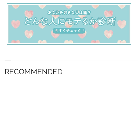
RECOMMENDED