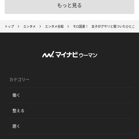
もっと見る
トップ
エンタメ
エンタメ全般
モロ図星！ 女子がグサリと傷ついたひとこと
カテゴリー
働く
整える
磨く