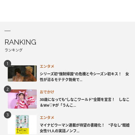
RANKING
ランキング
エンタメ
シリーズ初“強制帰国”の危機と今シーズン初キス！ 女
性が沼るモテテク勃発で...
おでかけ
30歳になっても“しなこワールド”全開を宣言！ しなこ
＆We♡Pが「うんこ...
エンタメ
マイナビウーマン連載が待望の書籍化！ “子なし”既婚
女性11人の実話ノンフ...