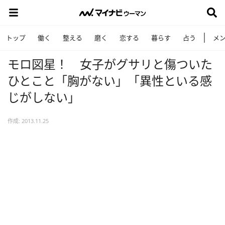
トップ
働く
整える
磨く
恋する
暮らす
占う
メ
モロ図星！ 女子がグサリと傷ついた
ひとこと「胸がない」「異性といる感
じがしない」
作成: 2013.11.25