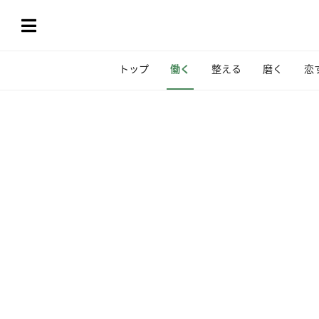
トップ
働く
整える
磨く
恋