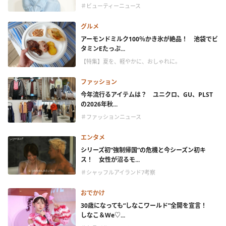
＃ビューティーニュース
グルメ
アーモンドミルク100％かき氷が絶品！ 池袋でビ
タミンEたっぷ...
【特集】夏を、軽やかに、おしゃれに。
ファッション
今年流行るアイテムは？ ユニクロ、GU、PLST
の2026年秋...
＃ファッションニュース
エンタメ
シリーズ初“強制帰国”の危機と今シーズン初キ
ス！ 女性が沼るモ...
＃シャッフルアイランド7考察
おでかけ
30歳になっても“しなこワールド”全開を宣言！
しなこ＆We♡...