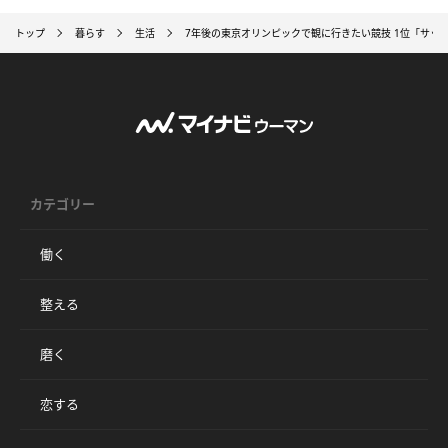
トップ
暮らす
生活
7年後の東京オリンピックで観に行きたい競技 1位「サッ
カテゴリー
働く
整える
磨く
恋する