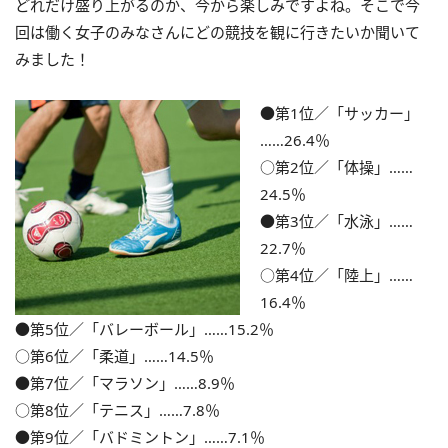
どれだけ盛り上がるのか、今から楽しみですよね。そこで今
回は働く女子のみなさんにどの競技を観に行きたいか聞いて
みました！
●第1位／「サッカー」
……26.4％
○第2位／「体操」……
24.5％
●第3位／「水泳」……
22.7％
○第4位／「陸上」……
16.4％
●第5位／「バレーボール」……15.2％
○第6位／「柔道」……14.5％
●第7位／「マラソン」……8.9％
○第8位／「テニス」……7.8％
●第9位／「バドミントン」……7.1％