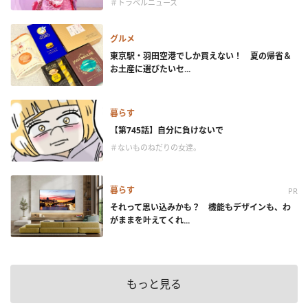
＃トラベルニュース
グルメ
東京駅・羽田空港でしか買えない！ 夏の帰省＆
お土産に選びたいセ...
暮らす
【第745話】自分に負けないで
＃ないものねだりの女達。
暮らす
PR
それって思い込みかも？ 機能もデザインも、わ
がままを叶えてくれ...
もっと見る