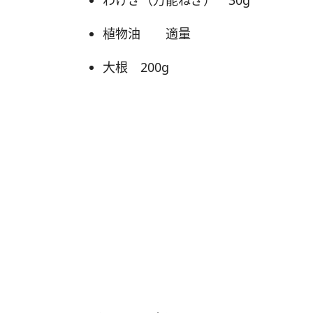
わけぎ（万能ねぎ） 30g
植物油 適量
大根 200g