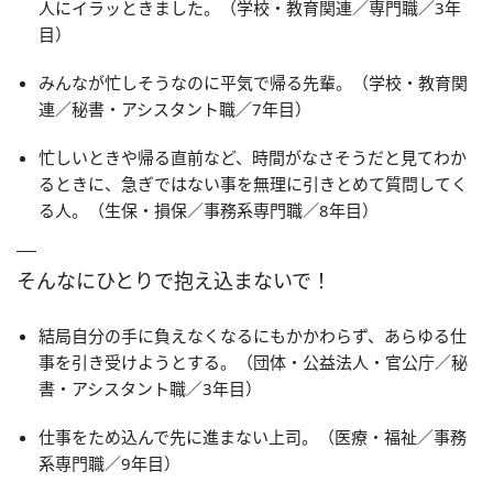
人にイラッときました。（学校・教育関連／専門職／3年
目）
みんなが忙しそうなのに平気で帰る先輩。（学校・教育関
連／秘書・アシスタント職／7年目）
忙しいときや帰る直前など、時間がなさそうだと見てわか
るときに、急ぎではない事を無理に引きとめて質問してく
る人。（生保・損保／事務系専門職／8年目）
そんなにひとりで抱え込まないで！
結局自分の手に負えなくなるにもかかわらず、あらゆる仕
事を引き受けようとする。（団体・公益法人・官公庁／秘
書・アシスタント職／3年目）
仕事をため込んで先に進まない上司。（医療・福祉／事務
系専門職／9年目）