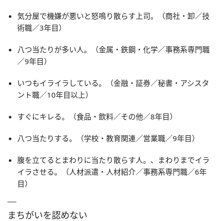
気分屋で機嫌が悪いと怒鳴り散らす上司。（商社・卸／技
術職／3年目）
八つ当たりが多い人。（金属・鉄鋼・化学／事務系専門職
／9年目）
いつもイライラしている。（金融・証券／秘書・アシスタ
ント職／10年目以上）
すぐにキレる。（食品・飲料／その他／8年目）
八つ当たりする。（学校・教育関連／営業職／9年目）
腹を立てるとまわりに当たり散らす人。、まわりまでイラ
イラさせる。（人材派遣・人材紹介／事務系専門職／6年
目）
まちがいを認めない