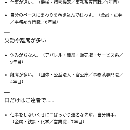
仕事が遅い。（機械・精密機器／事務系専門職／1年目）
自分のペースにまわりを巻き込んで狂わす。（金融・証券
／事務系専門職／6年目）
欠勤や離席が多い
休みがちな人。（アパレル・繊維／販売職・サービス系／
9年目）
離席が多い。（団体・公益法人・官公庁／事務系専門職／
4年目）
口だけはご達者で……
仕事をしないくせに口ばっかり達者な先輩。自分勝手。
（金属・鉄鋼・化学／営業職／7年目）