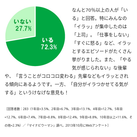
なんと70％以上の人が「い
る」と回答。特にみんなの
「イラッ」が集中したのは
「上司」。「仕事をしない」
「すぐに怒る」など、イラッ
とするエピソードがたくさん
挙がりました。また、「やる
気が感じられない」な後輩
や、「言うことがコロコロ変わる」先輩などもイラッとされ
る傾向にあるようです。一方、「自分がイラつかせてる気が
する」というけなげな意見も！
［回答者数：283（1年目=3.5%、2年目=6.7%、3年目=13.1%、4年目=12.7%、5年目
=12.7%、6年目=7.4%、7年目=8.8%、8年目=12.4%、9年目=8.8%、10年目以上=11.6%、そ
の他=2.3%）／『マイナビウーマン』調べ。2013年10月にWebアンケート］