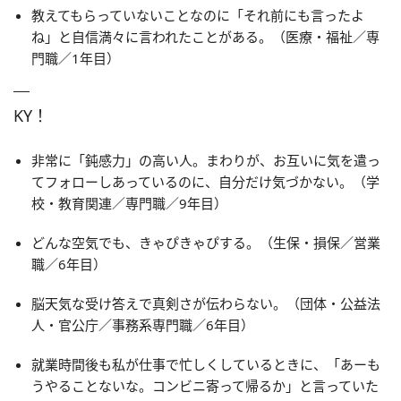
教えてもらっていないことなのに「それ前にも言ったよ
ね」と自信満々に言われたことがある。（医療・福祉／専
門職／1年目）
KY！
非常に「鈍感力」の高い人。まわりが、お互いに気を遣っ
てフォローしあっているのに、自分だけ気づかない。（学
校・教育関連／専門職／9年目）
どんな空気でも、きゃぴきゃぴする。（生保・損保／営業
職／6年目）
脳天気な受け答えで真剣さが伝わらない。（団体・公益法
人・官公庁／事務系専門職／6年目）
就業時間後も私が仕事で忙しくしているときに、「あーも
うやることないな。コンビニ寄って帰るか」と言っていた