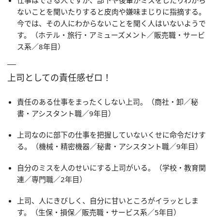
仕事はできる人ですが、部下や後輩がミスをしたりわから
ないことを聞いたりすると皮肉や嫌味まじりに指摘する。
今では、その人にわからないことを聞く人はいないようで
す。（ホテル・旅行・アミューズメント／販売職・サービ
ス系／8年目）
上司としての責任感ゼロ！
責任のある仕事をまったくしない上司。（商社・卸／秘
書・アシスタント職／9年目）
上司なのに部下の仕事を把握していないくせに命令だけす
る。（機械・精密機器／秘書・アシスタント職／9年目）
自分のミスを人のせいにする上司がいる。（学校・教育関
連／専門職／2年目）
上司、人にきびしく、自分に甘いところがイラッとしま
す。（生保・損保／販売職・サービス系／5年目）