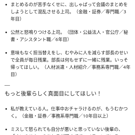
まとめるのが苦手なくせに、出しゃばって会議のまとめを
しようとして混乱させる上司。（金融・証券／専門職／3
年目）
公然と怒鳴りつける上司。（団体・公益法人・官公庁／秘
書・アシスタント職／6年目）
意味もなく担当替えをし、むやみに人を減らす部長のせい
で全員が毎日残業。部長は何もせずに一緒に残業。いっそ
帰ってほしい。（人材派遣・人材紹介／事務系専門職／4年
目）
もっと後輩らしく真面目にしてほしい！
私が教えている人。仕事中おチャラけるのが、もうむかつ
く。（金融・証券／事務系専門職／10年目以上）
ミスして怒られても自分が悪いと思っていない後輩の、