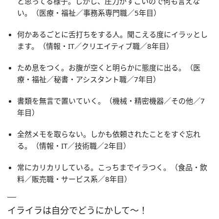
と思ってる様子。しかし、圧力がすごいので何も言えな
い。（医療・福祉／事務系専門職／5年目）
何かあるごとに舌打ちをする人。聞こえる度にイラッとし
ます。（情報・IT／クリエイティブ職／8年目）
ため息をつく。お腹が空くと明らかに態度に出る。（医
療・福祉／秘書・アシスタント職／7年目）
書類を無言で置いていく。（機械・精密機器／その他／7
年目）
全然メモを取らない。しかも依頼されたことをすぐ忘れ
る。（情報・IT／技術職／2年目）
常にカリカリしている。こっちまでイラつく。（食品・飲
料／販売職・サービス系／8年目）
イライラは自分でどうにかして〜！