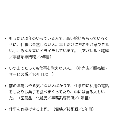
もうだいぶ年のいっている人で、高い給料もらっているく
せに、仕事は全然しない人。年上だけにだれも注意できな
いし、みんな常にイライラしています。（アパレル・繊維
／事務系専門職／2年目）
いつまでたっても仕事を覚えない人。（小売店／販売職・
サービス系／10年目以上）
前の職場はやる気がない人ばかりで、仕事中に私用の電話
をしたりお菓子を食べまくってたり、中には寝る人もい
た。（医薬品・化粧品／事務系専門職／8年目）
仕事を丸投げする上司。（電機／技術職／5年目）