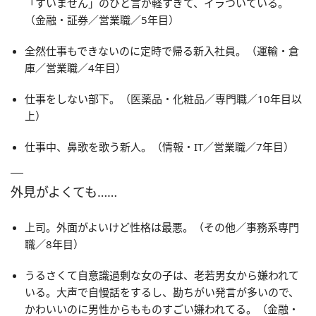
「すいません」のひと言が軽すぎて、イラついている。
（金融・証券／営業職／5年目）
全然仕事もできないのに定時で帰る新入社員。（運輸・倉
庫／営業職／4年目）
仕事をしない部下。（医薬品・化粧品／専門職／10年目以
上）
仕事中、鼻歌を歌う新人。（情報・IT／営業職／7年目）
外見がよくても……
上司。外面がよいけど性格は最悪。（その他／事務系専門
職／8年目）
うるさくて自意識過剰な女の子は、老若男女から嫌われて
いる。大声で自慢話をするし、勘ちがい発言が多いので、
かわいいのに男性からもものすごい嫌われてる。（金融・