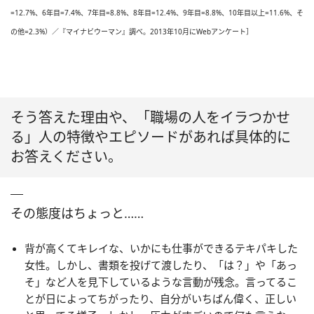
=12.7%、6年目=7.4%、7年目=8.8%、8年目=12.4%、9年目=8.8%、10年目以上=11.6%、そ
の他=2.3%）／『マイナビウーマン』調べ。2013年10月にWebアンケート］
そう答えた理由や、「職場の人をイラつかせ
る」人の特徴やエピソードがあれば具体的に
お答えください。
その態度はちょっと……
背が高くてキレイな、いかにも仕事ができるテキパキした
女性。しかし、書類を投げて渡したり、「は？」や「あっ
そ」など人を見下しているような言動が残念。言ってるこ
とが日によってちがったり、自分がいちばん偉く、正しい