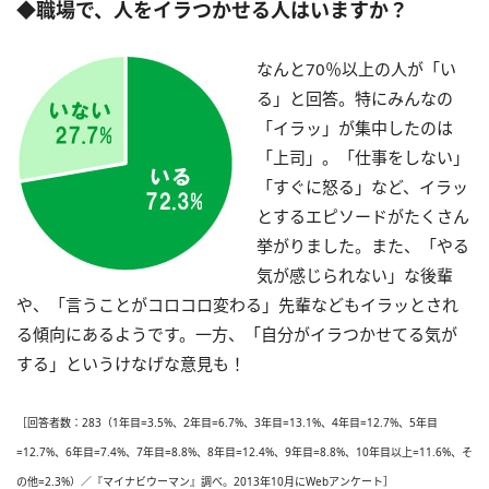
◆職場で、人をイラつかせる人はいますか？
なんと70％以上の人が「い
る」と回答。特にみんなの
「イラッ」が集中したのは
「上司」。「仕事をしない」
「すぐに怒る」など、イラッ
とするエピソードがたくさん
挙がりました。また、「やる
気が感じられない」な後輩
や、「言うことがコロコロ変わる」先輩などもイラッとされ
る傾向にあるようです。一方、「自分がイラつかせてる気が
する」というけなげな意見も！
［回答者数：283（1年目=3.5%、2年目=6.7%、3年目=13.1%、4年目=12.7%、5年目
=12.7%、6年目=7.4%、7年目=8.8%、8年目=12.4%、9年目=8.8%、10年目以上=11.6%、そ
の他=2.3%）／『マイナビウーマン』調べ。2013年10月にWebアンケート］