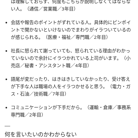
は理解しておらず、何度もこちらが説明しなくてはならな
い人。（通信／営業職／3年目）
会話や報告のポイントがずれている人。具体的にピンポイ
ントで聞かないといけないのでまわりがイラついているの
が感じられる。（医療・福祉／専門職／2年目）
社長に怒られて謝っていても、怒られている理由がわかっ
ていないので余計にイラつかれている上司がいます。（小
売店／秘書・アシスタント職／4年目）
語尾が変だったり、はきはきしていなかったり、受け答え
が下手な人は職場の人をイラつかせると思う。（電力・ガ
ス・石油／技術職／7年目）
コミュニケーションが下手だから。（運輸・倉庫／事務系
専門職／2年目）
何を言いたいのかわからない