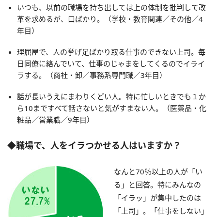
いつも、以前の職場を持ち出しては上の体制を批判して改
革を求めるが、口ばかり。（学校・教育関連／その他／4
年目）
理屈屋で、人の挙げ足ばかり取る仕事のできない上司。毎
日同僚に絡んでいて、仕事のじゃまをしてくるのでイライ
ラする。（商社・卸／事務系専門職／3年目）
話が長いうえにまわりくどい人。特に忙しいときでも１か
ら10まですべて話さないと気がすまない人。（医薬品・化
粧品／営業職／9年目）
◆職場で、人をイラつかせる人はいますか？
なんと70％以上の人が「い
る」と回答。特にみんなの
「イラッ」が集中したのは
「上司」。「仕事をしない」