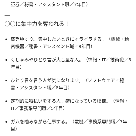
証券／秘書・アシスタント職／7年目）
○○に集中力を奪われる！
貧乏ゆすり。集中したいときにイライラする。（機械・精
密機器／秘書・アシスタント職／9年目）
くしゃみやひとり言が大音量な人。（情報・IT／技術職／5
年目）
ひとり言を言う人が気になります。（ソフトウェア／秘
書・アシスタント職／8年目）
定期的に咳払いをする人。癖になっている模様。（情報・
IT／事務系専門職／5年目）
ガムを噛みながら仕事する。（電機／事務系専門職／7年
目）