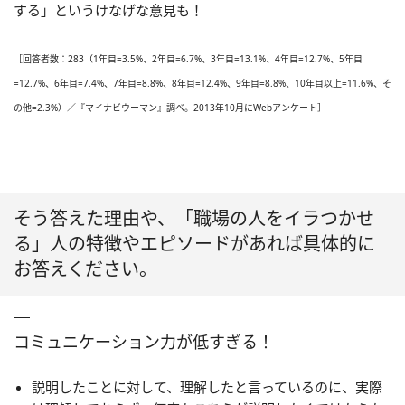
する」というけなげな意見も！
［回答者数：283（1年目=3.5%、2年目=6.7%、3年目=13.1%、4年目=12.7%、5年目
=12.7%、6年目=7.4%、7年目=8.8%、8年目=12.4%、9年目=8.8%、10年目以上=11.6%、そ
の他=2.3%）／『マイナビウーマン』調べ。2013年10月にWebアンケート］
そう答えた理由や、「職場の人をイラつかせ
る」人の特徴やエピソードがあれば具体的に
お答えください。
コミュニケーション力が低すぎる！
説明したことに対して、理解したと言っているのに、実際