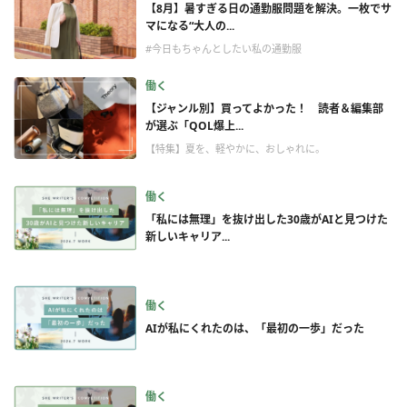
【8月】暑すぎる日の通勤服問題を解決。一枚でサ
マになる“大人の...
#今日もちゃんとしたい私の通勤服
働く
【ジャンル別】買ってよかった！ 読者＆編集部
が選ぶ「QOL爆上...
【特集】夏を、軽やかに、おしゃれに。
働く
「私には無理」を抜け出した30歳がAIと見つけた
新しいキャリア...
働く
AIが私にくれたのは、「最初の一歩」だった
働く