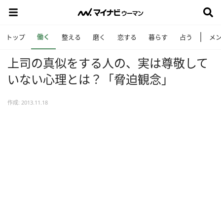
働く
トップ
整える
磨く
恋する
暮らす
占う
メ
上司の真似をする人の、実は尊敬して
いない心理とは？「脅迫観念」
作成: 2013.11.18