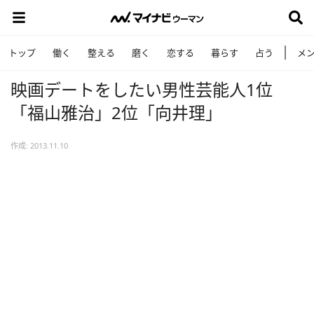
トップ
働く
整える
磨く
恋する
暮らす
占う
メ
映画デートをしたい男性芸能人1位
「福山雅治」2位「向井理」
作成: 2013.11.10