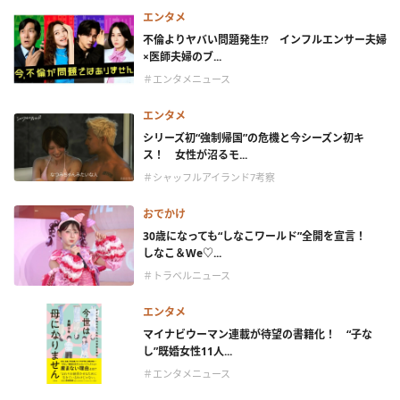
エンタメ
不倫よりヤバい問題発生!? インフルエンサー夫婦
×医師夫婦のブ...
＃エンタメニュース
エンタメ
シリーズ初“強制帰国”の危機と今シーズン初キ
ス！ 女性が沼るモ...
＃シャッフルアイランド7考察
おでかけ
30歳になっても“しなこワールド”全開を宣言！
しなこ＆We♡...
＃トラベルニュース
エンタメ
マイナビウーマン連載が待望の書籍化！ “子な
し”既婚女性11人...
＃エンタメニュース