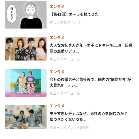
エンタメ
【第43回】オーラを視てきた
＃しごおわダイアリー
エンタメ
大人なお姉さんが年下男子にドキドキ……!! 新感
覚の恋愛リアリ...
＃エンタメニュース
エンタメ
会社の後輩男子と急接近で、脳内の“細胞たち”が
大暴れ!? テレ...
＃エンタメニュース
エンタメ
モテすぎレディはなぜ、男性の心を掴むのか？
傷つきたくない女た...
＃ガールオアレディ3考察