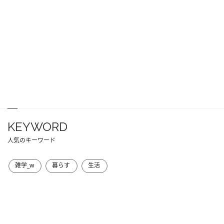
KEYWORD
人気のキーワード
雑学_w
暮らす
生活