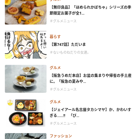
【無印良品】「ほめられかぼちゃ」シリーズの季
節限定お菓子が全1...
＃グルメニュース
暮らす
【第747話】ただいま
＃ないものねだりの女達。
グルメ
【阪急うめだ本店】お盆の集まりや帰省の手土産
に。「阪急の夏みや...
＃グルメニュース
グルメ
【ジェイアール名古屋タカシマヤ】か、かわいす
ぎる……!! 「ぴ...
＃グルメニュース
ファッション