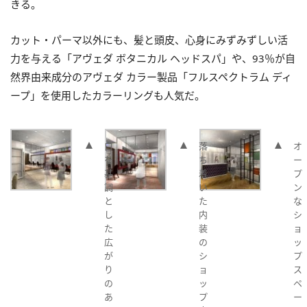
きる。
カット・パーマ以外にも、髪と頭皮、心身にみずみずしい活
力を与える「アヴェダ ボタニカル ヘッドスパ」や、93％が自
然界由来成分のアヴェダ カラー製品「フルスペクトラム ディ
ープ」を使用したカラーリングも人気だ。
白
落
オ
を
ち
ー
基
着
プ
調
い
ン
と
た
な
し
内
シ
た
装
ョ
広
の
ッ
が
シ
プ
り
ョ
ス
の
ッ
ペ
あ
プ
ー