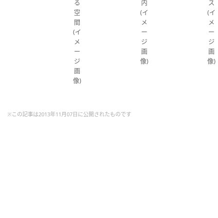
る
内
ス
空
(イ
(イ
間
メ
メ
(イ
ー
ー
メ
ジ
ジ
ー
画
画
ジ
像)
像)
画
像)
※この記事は2013年11月07日に公開されたものです