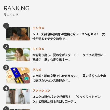
RANKING
ランキング
エンタメ
シリーズ初“強制帰国”の危機と今シーズン初キス！ 女
性が沼るモテテク勃発で...
エンタメ
本能剥き出し、夏の恋がスタート！ タイプの異性に一
直線♡ 早くも走り出す一...
グルメ
東京駅・羽田空港でしか買えない！ 夏の帰省＆お土産
に選びたいセンス抜群の「...
ファッション
ユニクロ新作パンツが優秀！ 「タックワイドパン
ツ」と徹底比較＆着回しコーデ...