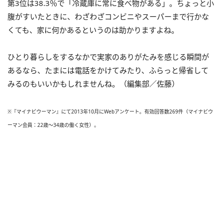
第3位は38.3％で「冷蔵庫に常に食べ物がある」。ちょっと小
腹がすいたときに、わざわざコンビニやスーパーまで行かな
くても、家に何かあるというのは助かりますよね。
ひとり暮らしをするなかで実家のありがたみを感じる瞬間が
あるなら、たまには電話をかけてみたり、ふらっと帰省して
みるのもいいかもしれませんね。（編集部／佐藤）
※『マイナビウーマン』にて2013年10月にWebアンケート。有効回答数269件（マイナビウ
ーマン会員：22歳～34歳の働く女性）。