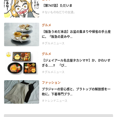
【第747話】ただいま
＃ないものねだりの女達。
グルメ
【阪急うめだ本店】お盆の集まりや帰省の手土産
に。「阪急の夏みや...
＃グルメニュース
グルメ
【ジェイアール名古屋タカシマヤ】か、かわいす
ぎる……!! 「ぴ...
＃グルメニュース
ファッション
ブラジャーの安心感と、ブラトップの解放感を一
枚に。下着専門ブラ...
＃トレンドニュース