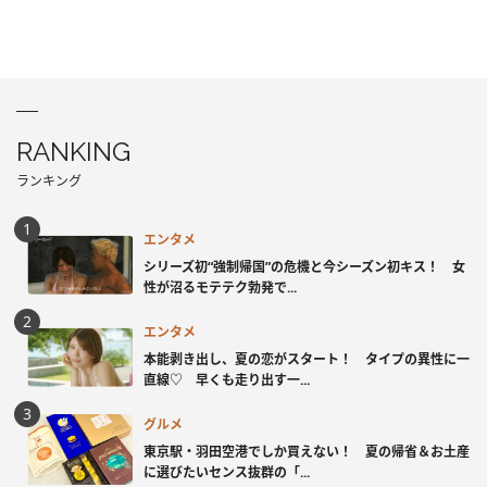
RANKING
ランキング
エンタメ
シリーズ初“強制帰国”の危機と今シーズン初キス！ 女
性が沼るモテテク勃発で...
エンタメ
本能剥き出し、夏の恋がスタート！ タイプの異性に一
直線♡ 早くも走り出す一...
グルメ
東京駅・羽田空港でしか買えない！ 夏の帰省＆お土産
に選びたいセンス抜群の「...