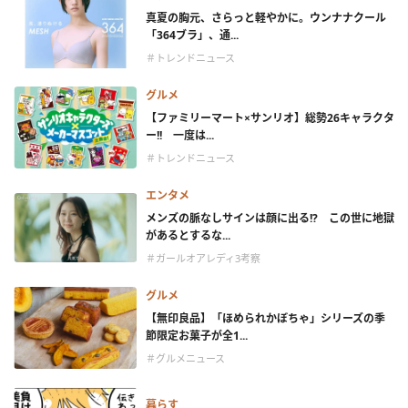
真夏の胸元、さらっと軽やかに。ウンナナクール
「364ブラ」、通...
＃トレンドニュース
グルメ
【ファミリーマート×サンリオ】総勢26キャラクタ
ー!! 一度は...
＃トレンドニュース
エンタメ
メンズの脈なしサインは顔に出る!? この世に地獄
があるとするな...
＃ガールオアレディ3考察
グルメ
【無印良品】「ほめられかぼちゃ」シリーズの季
節限定お菓子が全1...
＃グルメニュース
暮らす