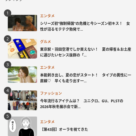
エンタメ
シリーズ初“強制帰国”の危機と今シーズン初キス！ 女
性が沼るモテテク勃発で...
グルメ
東京駅・羽田空港でしか買えない！ 夏の帰省＆お土産
に選びたいセンス抜群の「...
エンタメ
本能剥き出し、夏の恋がスタート！ タイプの異性に一
直線♡ 早くも走り出す一...
ファッション
今年流行るアイテムは？ ユニクロ、GU、PLSTの
2026年秋冬展示会で新...
エンタメ
【第43回】オーラを視てきた