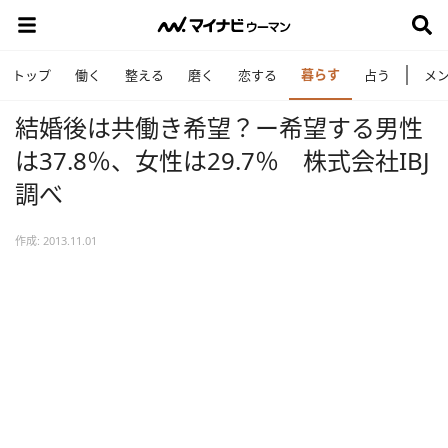
暮らす
トップ
働く
整える
磨く
恋する
占う
メ
結婚後は共働き希望？ー希望する男性
は37.8％、女性は29.7％ 株式会社IBJ
調べ
作成: 2013.11.01