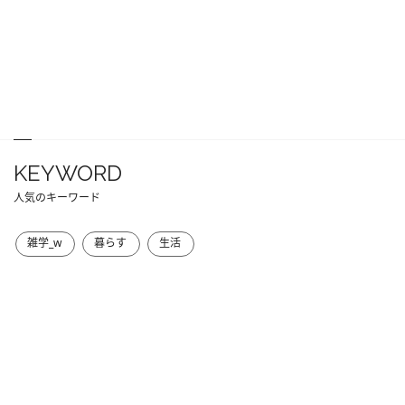
KEYWORD
人気のキーワード
雑学_w
暮らす
生活