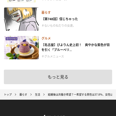
暮らす
【第748話】信じちゃった
＃ないものねだりの女達。
グルメ
【名古屋】ぴよりん史上初！ 爽やかな紫色が目
を引く「ブルーベリ...
＃グルメニュース
もっと見る
トップ
暮らす
生活
結婚後は共働き希望？ー希望する男性は37.8％、女性は29.