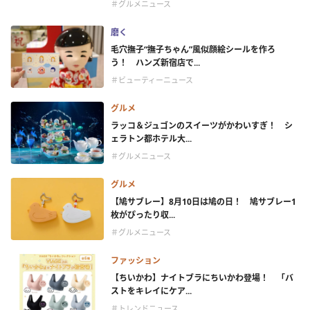
＃グルメニュース
磨く
毛穴撫子“撫子ちゃん”風似顔絵シールを作ろ
う！ ハンズ新宿店で...
＃ビューティーニュース
グルメ
ラッコ＆ジュゴンのスイーツがかわいすぎ！ シ
ェラトン都ホテル大...
＃グルメニュース
グルメ
【鳩サブレー】8月10日は鳩の日！ 鳩サブレー1
枚がぴったり収...
＃グルメニュース
ファッション
【ちいかわ】ナイトブラにちいかわ登場！ 「バ
ストをキレイにケア...
＃トレンドニュース