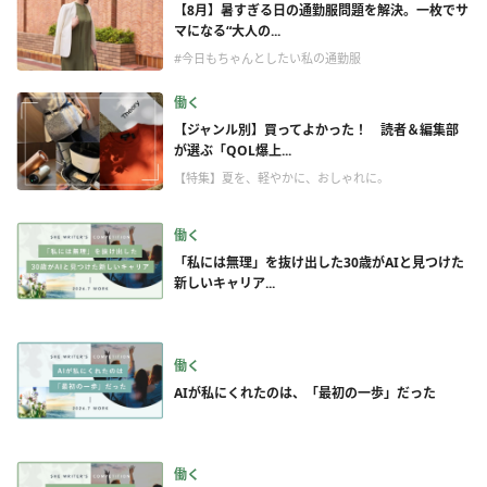
【8月】暑すぎる日の通勤服問題を解決。一枚でサ
マになる“大人の...
#今日もちゃんとしたい私の通勤服
働く
【ジャンル別】買ってよかった！ 読者＆編集部
が選ぶ「QOL爆上...
【特集】夏を、軽やかに、おしゃれに。
働く
「私には無理」を抜け出した30歳がAIと見つけた
新しいキャリア...
働く
AIが私にくれたのは、「最初の一歩」だった
働く