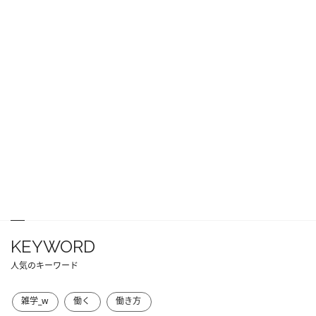
KEYWORD
人気のキーワード
雑学_w
働く
働き方