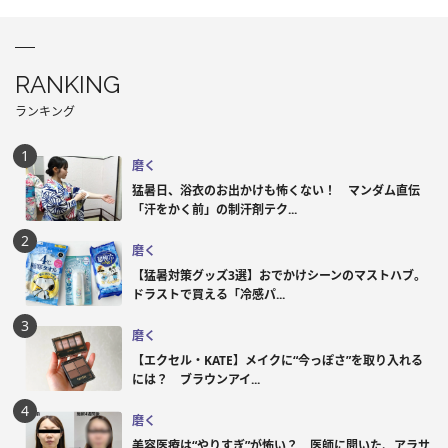
RANKING
ランキング
磨く
猛暑日、浴衣のお出かけも怖くない！ マンダム直伝
「汗をかく前」の制汗剤テク...
磨く
【猛暑対策グッズ3選】おでかけシーンのマストハブ。
ドラストで買える「冷感パ...
磨く
【エクセル・KATE】メイクに“今っぽさ”を取り入れる
には？ ブラウンアイ...
磨く
美容医療は“やりすぎ”が怖い？ 医師に聞いた、アラサ