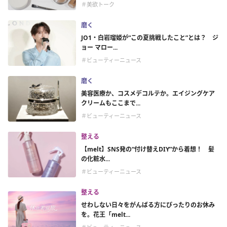
＃美欲トーク
磨く
JO1・白岩瑠姫が“この夏挑戦したこと”とは？ ジ
ョー マロー...
＃ビューティーニュース
磨く
美容医療か、コスメデコルテか。エイジングケア
クリームもここまで...
＃ビューティーニュース
整える
【melt】SNS発の“付け替えDIY”から着想！ 髪
の化粧水...
＃ビューティーニュース
整える
せわしない日々をがんばる方にぴったりのお休み
を。花王「melt...