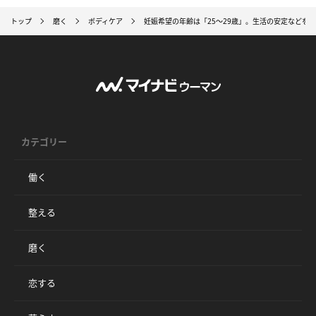
トップ
磨く
ボディケア
妊娠希望の年齢は「25～29歳」。生活の安定などを
カテゴリー
働く
整える
磨く
恋する