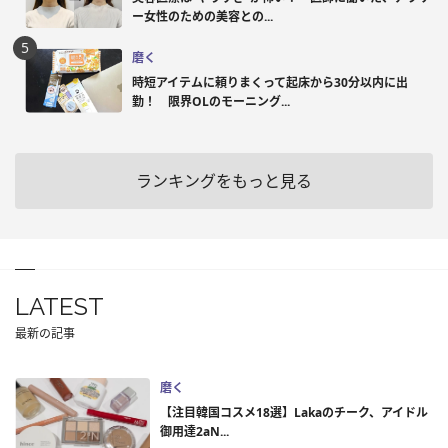
ー女性のための美容との...
磨く
時短アイテムに頼りまくって起床から30分以内に出
勤！ 限界OLのモーニング...
ランキングをもっと見る
LATEST
最新の記事
磨く
【注目韓国コスメ18選】Lakaのチーク、アイドル
御用達2aN...