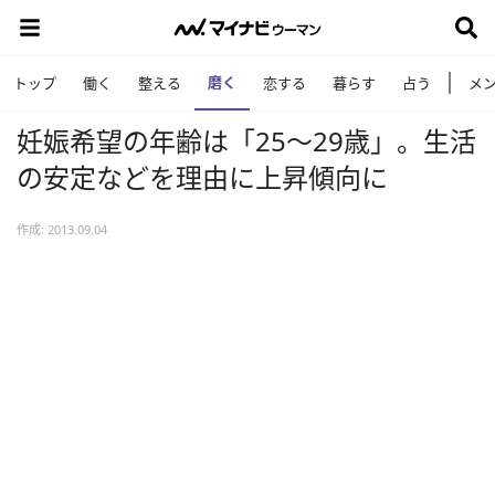
磨く
トップ
働く
整える
恋する
暮らす
占う
メ
妊娠希望の年齢は「25～29歳」。生活
の安定などを理由に上昇傾向に
作成: 2013.09.04