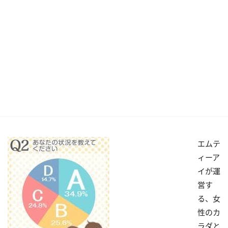
エムテ
ィーア
イが運
営す
る、女
性のカ
ラダと