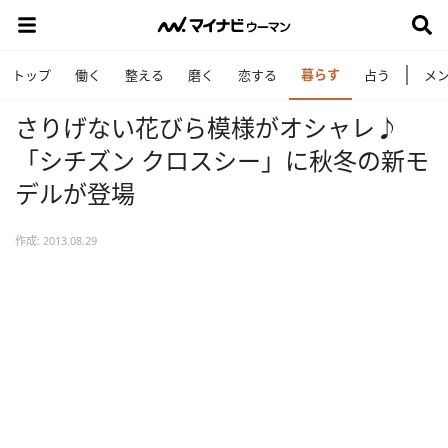
暮らす
トップ
働く
整える
磨く
恋する
占う
メ
さりげない花びら模様がオシャレ♪
「シチズン クロスシー」に秋冬の新モ
デルが登場
作成: 2013.08.29