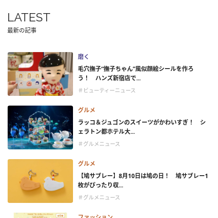
LATEST
最新の記事
磨く
毛穴撫子“撫子ちゃん”風似顔絵シールを作ろ
う！ ハンズ新宿店で...
＃ビューティーニュース
グルメ
ラッコ＆ジュゴンのスイーツがかわいすぎ！ シ
ェラトン都ホテル大...
＃グルメニュース
グルメ
【鳩サブレー】8月10日は鳩の日！ 鳩サブレー1
枚がぴったり収...
＃グルメニュース
ファッション