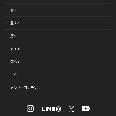
働く
整える
磨く
恋する
暮らす
占う
メンバーコンテンツ