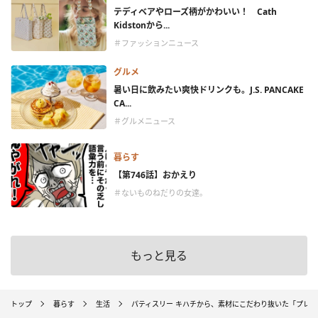
テディベアやローズ柄がかわいい！ Cath
Kidstonから...
＃ファッションニュース
グルメ
暑い日に飲みたい爽快ドリンクも。J.S. PANCAKE
CA...
＃グルメニュース
暮らす
【第746話】おかえり
＃ないものねだりの女達。
もっと見る
トップ
暮らす
生活
パティスリー キハチから、素材にこだわり抜いた「プレ