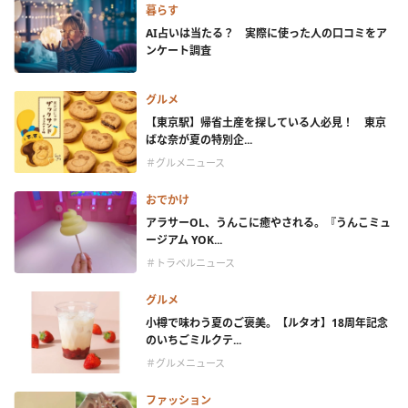
暮らす
AI占いは当たる？ 実際に使った人の口コミをア
ンケート調査
グルメ
【東京駅】帰省土産を探している人必見！ 東京
ばな奈が夏の特別企...
＃グルメニュース
おでかけ
アラサーOL、うんこに癒やされる。『うんこミュ
ージアム YOK...
＃トラベルニュース
グルメ
小樽で味わう夏のご褒美。【ルタオ】18周年記念
のいちごミルクテ...
＃グルメニュース
ファッション