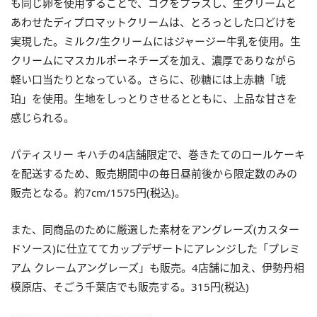
も同じ卵を使用することで、コクをプラスし、生クリームと
あわせたディプロマットクリームは、とろっとした口どけを
実現した。ミルク/生クリームにはジャージー牛乳を使用。生
クリームにマスカルポーネチーズを加え、濃厚でありながら
軽い口当たりとなっている。さらに、砂糖には上赤糖「琥
珀」を使用。生地をしっとりさせるとともに、上品な甘さを
感じられる。
パティスリー キハチの4店舗限定で、巻きたてのロールケーキ
を配送するため、販売期間中の毎日昼前後から限定数のみの
販売となる。約7cm/1575円(税込)。
また、同商品のために厳選した素材をアングレーズ(カスター
ドソース)に仕立ててカップデザートにアレンジした「プレミ
アム クレームアングレーズ」も販売。4店舗に加え、伊勢丹相
模原店、そごう千葉店でも販売する。315円(税込)