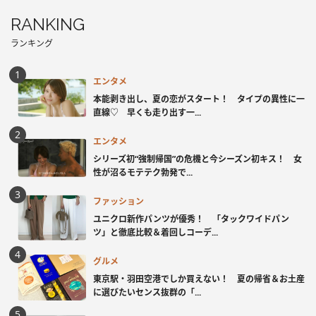
RANKING
ランキング
エンタメ
本能剥き出し、夏の恋がスタート！ タイプの異性に一
直線♡ 早くも走り出す一...
エンタメ
シリーズ初“強制帰国”の危機と今シーズン初キス！ 女
性が沼るモテテク勃発で...
ファッション
ユニクロ新作パンツが優秀！ 「タックワイドパン
ツ」と徹底比較＆着回しコーデ...
グルメ
東京駅・羽田空港でしか買えない！ 夏の帰省＆お土産
に選びたいセンス抜群の「...