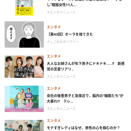
し”既婚女性11人...
＃エンタメニュース
エンタメ
【第43回】オーラを視てきた
＃しごおわダイアリー
エンタメ
大人なお姉さんが年下男子にドキドキ……!! 新感
覚の恋愛リアリ...
＃エンタメニュース
エンタメ
会社の後輩男子と急接近で、脳内の“細胞たち”が
大暴れ!? テレ...
＃エンタメニュース
エンタメ
モテすぎレディはなぜ、男性の心を掴むのか？