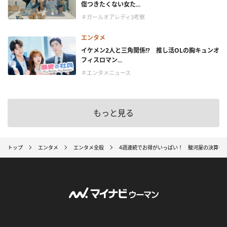
傷つきたくない女た...
＃ガールオアレディ3考察
エンタメ
イケメン2人と三角関係!? 推し活OLの胸キュンオ
フィスロマン...
＃エンタメニュース
もっと見る
トップ
エンタメ
エンタメ全般
4週連続でお得がいっぱい！ 駿河屋の決算セ