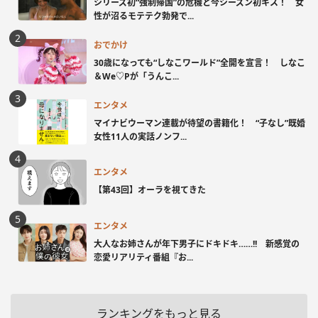
シリーズ初“強制帰国”の危機と今シーズン初キス！ 女
性が沼るモテテク勃発で...
おでかけ
30歳になっても“しなこワールド”全開を宣言！ しなこ
＆We♡Pが「うんこ...
エンタメ
マイナビウーマン連載が待望の書籍化！ “子なし”既婚
女性11人の実話ノンフ...
エンタメ
【第43回】オーラを視てきた
エンタメ
大人なお姉さんが年下男子にドキドキ……!! 新感覚の
恋愛リアリティ番組『お...
ランキングをもっと見る