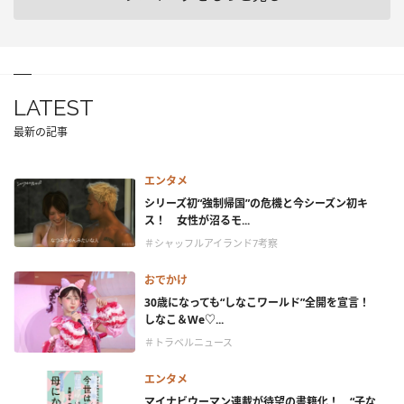
LATEST
最新の記事
エンタメ
シリーズ初“強制帰国”の危機と今シーズン初キ
ス！ 女性が沼るモ...
＃シャッフルアイランド7考察
おでかけ
30歳になっても“しなこワールド”全開を宣言！
しなこ＆We♡...
＃トラベルニュース
エンタメ
マイナビウーマン連載が待望の書籍化！ “子な