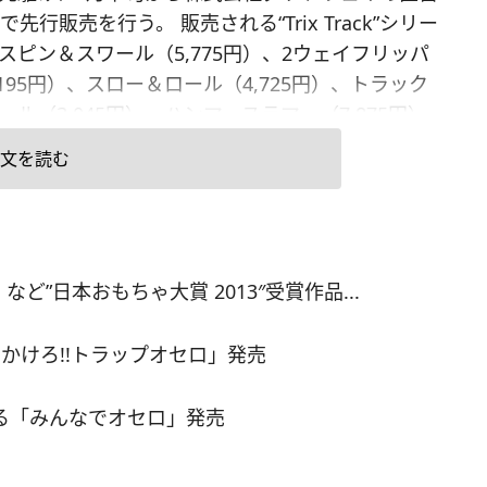
で先行販売を行う。 販売される“Trix Track”シリー
スピン＆スワール（5,775円）、2ウェイフリッパ
,195円）、スロー＆ロール（4,725円）、トラック
ール（3,045円）、ハンマースラマー（7,875円）
類。（価格はすべて税込み。）レールなどの部品を
文を読む
て自由にコースを作り、ボールを転がしたり上に
りして楽しむ。 wonderworld社のデザインマネー
、ポンサトン・パットナデゥル氏は“Trix Track”に
、「レオナルド・ダ・ヴィンチがヘリコプターの
”日本おもちゃ大賞 2013″受賞作品...
ンを描いたボールベアリングを見て、新しいおも
かつシンプルな機能を持ったものを開発したいと
かけろ!!トラップオセロ」発売
かんたんな仕掛けの木製ボールレールをデザイン
とコメントしている。
きる「みんなでオセロ」発売