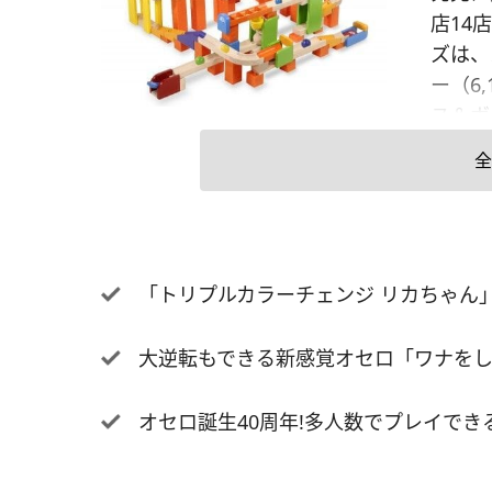
店14店
ズは、
ー（6
ス＆ボ
の5種
全
つなげ
運んだ
ジャー
ついて
「トリプルカラーチェンジ リカちゃん」など
デザイ
ちゃで
大逆転もできる新感覚オセロ「ワナをし
思い、
した」
オセロ誕生40周年!多人数でプレイで