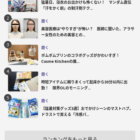
猛暑日、浴衣のお出かけも怖くない！ マンダム直伝
「汗をかく前」の制汗剤テク...
磨く
美容医療は“やりすぎ”が怖い？ 医師に聞いた、アラサ
ー女性のための美容との...
磨く
ポムポムプリンのコラボグッズがかわいすぎ！
Cosme Kitchenの展...
磨く
時短アイテムに頼りまくって起床から30分以内に出
勤！ 限界OLのモーニング...
磨く
【猛暑対策グッズ3選】おでかけシーンのマストハブ。
ドラストで買える「冷感パ...
ランキングをもっと見る