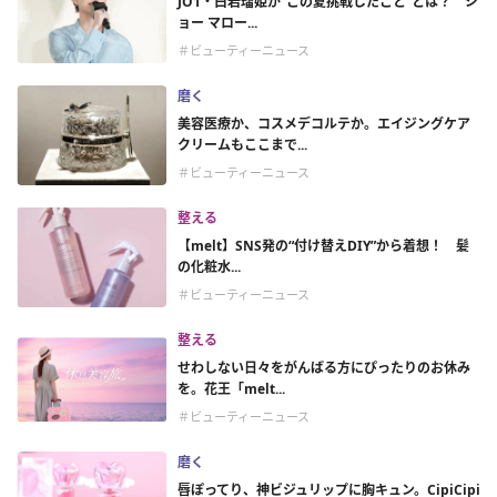
JO1・白岩瑠姫が“この夏挑戦したこと”とは？ ジ
ョー マロー...
＃ビューティーニュース
磨く
美容医療か、コスメデコルテか。エイジングケア
クリームもここまで...
＃ビューティーニュース
整える
【melt】SNS発の“付け替えDIY”から着想！ 髪
の化粧水...
＃ビューティーニュース
整える
せわしない日々をがんばる方にぴったりのお休み
を。花王「melt...
＃ビューティーニュース
磨く
唇ぽってり、神ビジュリップに胸キュン。CipiCipi