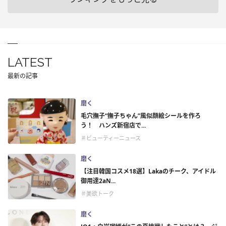
LATEST
最新の記事
磨く
毛穴撫子“撫子ちゃん”風似顔絵シールを作ろ
う！ ハンズ新宿店で...
＃ビューティーニュース
磨く
【注目韓国コスメ18選】Lakaのチーク、アイドル
御用達2aN...
＃美欲トーク
磨く