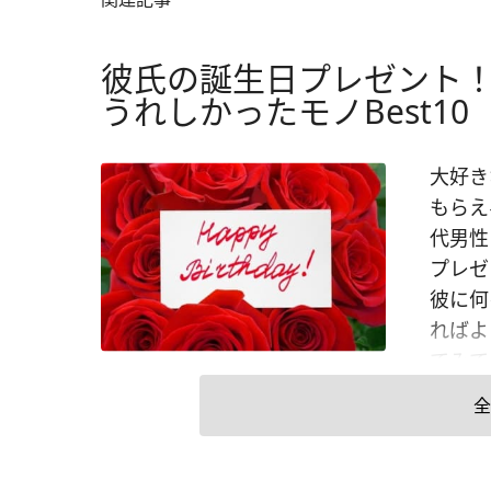
彼氏の誕生日プレゼント！
うれしかったモノBest10
大好き
もらえ
代男性
プレゼ
彼に何
ればよ
てみて
プレゼ
全
選びや
となる
であれ