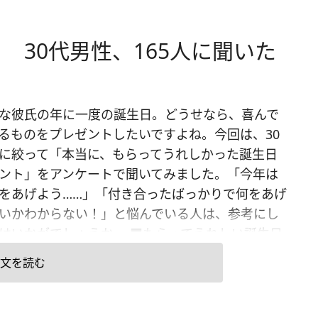
 30代男性、165人に聞いた
な彼氏の年に一度の誕生日。どうせなら、喜んで
るものをプレゼントしたいですよね。今回は、30
に絞って「本当に、もらってうれしかった誕生日
ント」をアンケートで聞いてみました。「今年は
をあげよう……」「付き合ったばっかりで何をあげ
いかわからない！」と悩んでいる人は、参考にし
はいかがでしょうか。 ■もらってうれしい誕生日
ントBest10 【30代男性編】 女友だち相手なら
文を読む
すい誕生日プレゼントも、男性相手、彼氏に贈る
と悩む女性は多いもの。趣味や好きなものが同じ
ば、そこを糸口にしてプレゼントを選ぶこともで