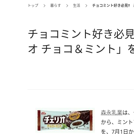
トップ
暮らす
生活
チョコミント好き必見!!
チョコミント好き必見
オ チョコ＆ミント」
森永乳業
は、
から、ミント
を、7月1日