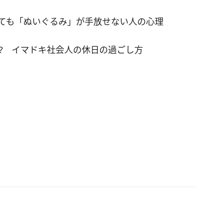
が、そういう共通点がみんなにあるわけではあり
っても「ぬいぐるみ」が手放せない人の心理
。そこで、165人の30代男性に「彼女からの誕生
ゼント」の本音をアンケートで聞いてみました。
!? イマドキ社会人の休日の過ごし方
位「花」 ・「初めてのデートでしたが、一輪の花を
ました」（36歳／その他／その他） ・「誕生日プ
トに時計と花をもらった」（35歳／学校・教育関
門職） 女性からしたら、ちょっと意外な結果です
でも「花を贈られて喜ぶのは女性だけ」などとい
は、ないようです。普段なかなか、もらったり自
ったりすることがない男性だからこそ、もらうと
いものなのかもしれません。 ◇9位「靴」 ・「自
きなスニーカーをくれた」（38歳／運輸・倉庫／
） ・「誕生日に一緒に買いに行って、ほしい靴を
もらった」（35歳／学校・教育関連／事務系専門
サイズを知っているだけでは、選ぶことができない
。実際に履いてみないと足に合うかどうかわかり