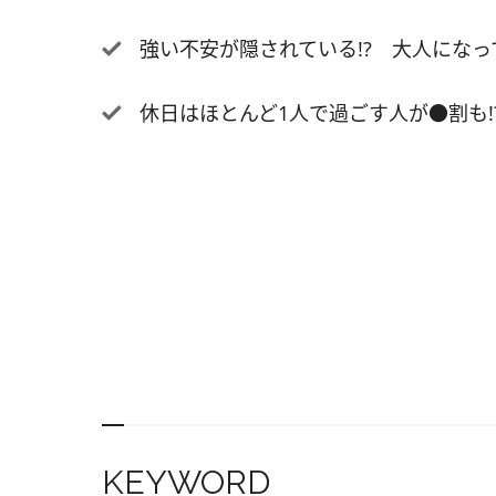
きます
強い不安が隠されている!? 大人にな
ません
日プレ
休日はほとんど1人で過ごす人が●割も
◇10
もらい
レゼン
連／専
よね。
うこと
分で買
うれし
分の好
その他
買って
職） 
KEYWORD
のが靴