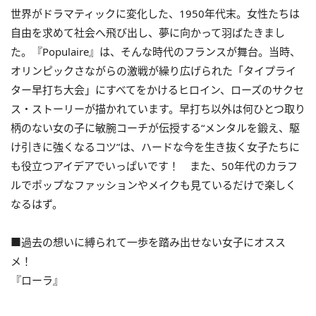
世界がドラマティックに変化した、1950年代末。女性たちは
自由を求めて社会へ飛び出し、夢に向かって羽ばたきまし
た。『Populaire』は、そんな時代のフランスが舞台。当時、
オリンピックさながらの激戦が繰り広げられた「タイプライ
ター早打ち大会」にすべてをかけるヒロイン、ローズのサクセ
ス・ストーリーが描かれています。早打ち以外は何ひとつ取り
柄のない女の子に敏腕コーチが伝授する“メンタルを鍛え、駆
け引きに強くなるコツ”は、ハードな今を生き抜く女子たちに
も役立つアイデアでいっぱいです！ また、50年代のカラフ
ルでポップなファッションやメイクも見ているだけで楽しく
なるはず。
■過去の想いに縛られて一歩を踏み出せない女子にオスス
メ！
『ローラ』