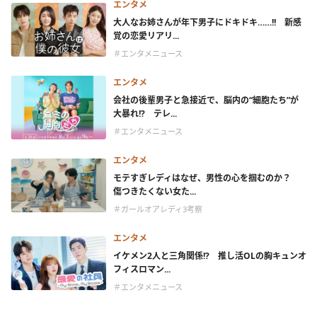
エンタメ
大人なお姉さんが年下男子にドキドキ……!! 新感
覚の恋愛リアリ...
＃エンタメニュース
エンタメ
会社の後輩男子と急接近で、脳内の“細胞たち”が
大暴れ!? テレ...
＃エンタメニュース
エンタメ
モテすぎレディはなぜ、男性の心を掴むのか？
傷つきたくない女た...
＃ガールオアレディ3考察
エンタメ
イケメン2人と三角関係!? 推し活OLの胸キュンオ
フィスロマン...
＃エンタメニュース