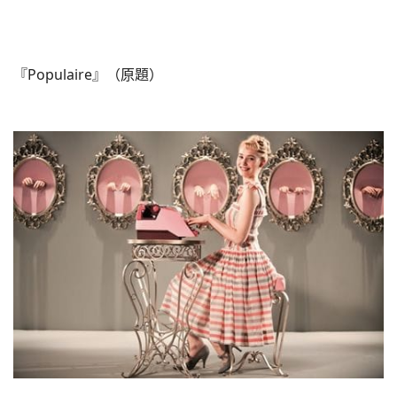
『Populaire』（原題）