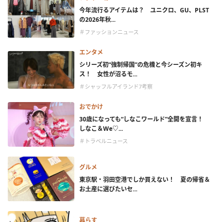
今年流行るアイテムは？ ユニクロ、GU、PLST
の2026年秋...
＃ファッションニュース
エンタメ
シリーズ初“強制帰国”の危機と今シーズン初キ
ス！ 女性が沼るモ...
＃シャッフルアイランド7考察
おでかけ
30歳になっても“しなこワールド”全開を宣言！
しなこ＆We♡...
＃トラベルニュース
グルメ
東京駅・羽田空港でしか買えない！ 夏の帰省＆
お土産に選びたいセ...
暮らす