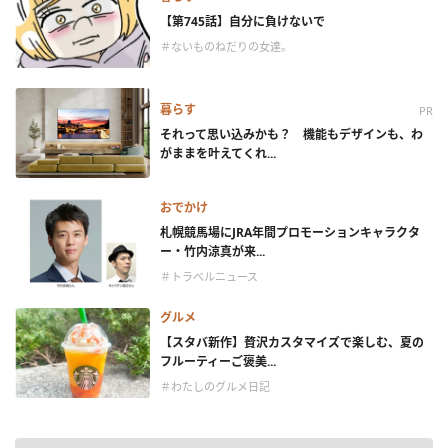
【第745話】自分に負けないで
＃ないものねだりの女達。
暮らす
PR
それって思い込みかも？ 機能もデザインも、わ
がままを叶えてくれ...
おでかけ
札幌競馬場にJRA年間プロモーションキャラクタ
ー・竹内涼真が来...
＃トラベルニュース
グルメ
【スタバ新作】贅沢カスタマイズで楽しむ、夏の
フルーティーご褒美...
＃わたしのグルメ日記