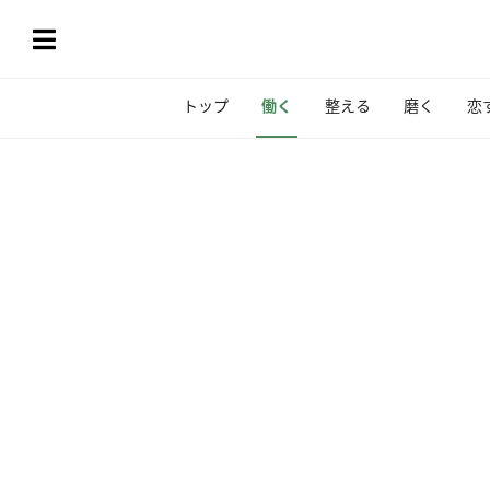
トップ
働く
整える
磨く
恋