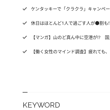
せて挟
ケンタッキーで「クラクラ」キャンペー
べるイ
の野菜
休日はほとんど1人で過ごす人が●割も
げにし
のりソ
【マンガ】山のど真ん中に空港が!? 国民
えた、
円。 
中の「
【働く女性のマインド調査】疲れても、イ
計3品
バーガ
「モス
KEYWORD