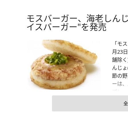
モスバーガー、海老しんじ
イスバーガー"を発売
「モス
月23
舗除く
んじょ
節の野
ーは、
プレー
回、新
全
風おろ
ねぎを
だしに