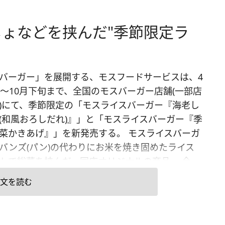
ょなどを挟んだ"季節限定ラ
バーガー」を展開する、モスフードサービスは、4
日～10月下旬まで、全国のモスバーガー店舗(一部店
)にて、季節限定の「モスライスバーガー『海老し
(和風おろしだれ)』」と「モスライスバーガー『季
菜かきあげ』」を新発売する。 モスライスバーガ
バンズ(パン)の代わりにお米を焼き固めたライス
トで総菜を挟んだ、同店オリジナルの商品。 今
発売する「モスライスバーガー『海老しんじょ(和
文を読む
しだれ)』」は、粗くすりつぶした海老に刻んだ玉
加え揚げた"海老しんじょ"に、かつおだし、昆布
大根おろしを加えた和風おろしだれと青ねぎをの