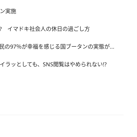
んでいる。価格は350円。 また、天丼を片手で食
ン実施
メージで開発された「モスライスバーガー『季節
かきあげ』」は、玉ねぎ、枝豆、コーンをかきあ
!? イマドキ社会人の休日の過ごし方
、わさびのりソースをかけて挟んでいる。わさび
ースは、和風だしに醤油・のり・くきわさびを加
の97％が幸福を感じる国ブータンの実態が...
同店オリジナル和風ソースとのこと。価格は280
なお、モスライスバーガーは、この2品と現在販売
モスライスバーガー『海鮮かきあげ(塩だれ)』」の
ラッとしても、SNS閲覧はやめられない!?
をラインナップ。新商品販売に伴い、「モスライス
ー『野菜かきあげ(ごぼう・にんじん入り)』」と
ライスバーガー『豚角煮』」は販売を終了する。