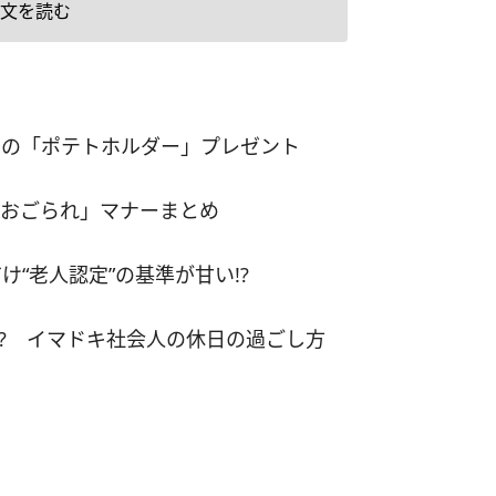
文を読む
ツサンド1個、焼おにぎり1個、ドリンク(M)1個](3)
ンランチBOX」[オリジナルチキン2ピース、ドリ
M)1個](4)「ハンディサラダランチBOX」[オリジナ
ン1ピース、ハンディサラダ1個、ドリンク(M)1個]
の「ポテトホルダー」プレゼント
「チキンと焼おにぎりランチBOX」[オリジナルチキン
ス、焼おにぎり1個、ドリンク(M)1個] 同時に、
おごられ」マナーまとめ
ディサラダ」(220円)、「ミニカスタードアップル
(100円)も発売する。詳細はから。 ※写真は「サン
“老人認定”の基準が甘い!?
チBOX」のイメージ画像。
!? イマドキ社会人の休日の過ごし方