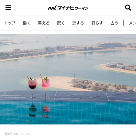
トップ
働く
整える
磨く
恋する
暮らす
占う
メ
作成: 2022.11.24