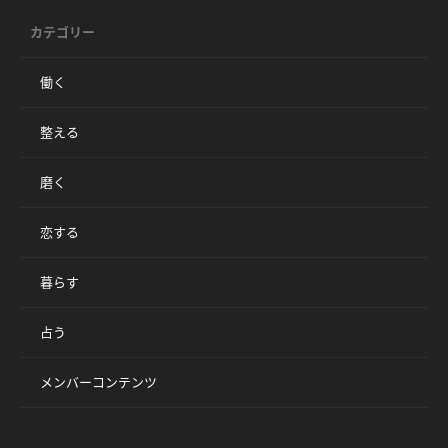
カテゴリー
働く
整える
磨く
恋する
暮らす
占う
メンバーコンテンツ