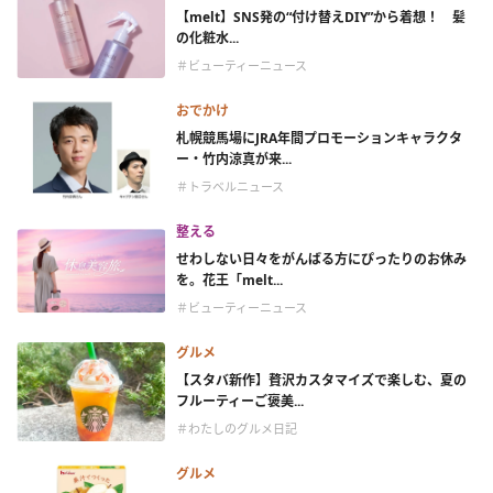
【melt】SNS発の“付け替えDIY”から着想！ 髪
の化粧水...
＃ビューティーニュース
おでかけ
札幌競馬場にJRA年間プロモーションキャラクタ
ー・竹内涼真が来...
＃トラベルニュース
整える
せわしない日々をがんばる方にぴったりのお休み
を。花王「melt...
＃ビューティーニュース
グルメ
【スタバ新作】贅沢カスタマイズで楽しむ、夏の
フルーティーご褒美...
＃わたしのグルメ日記
グルメ