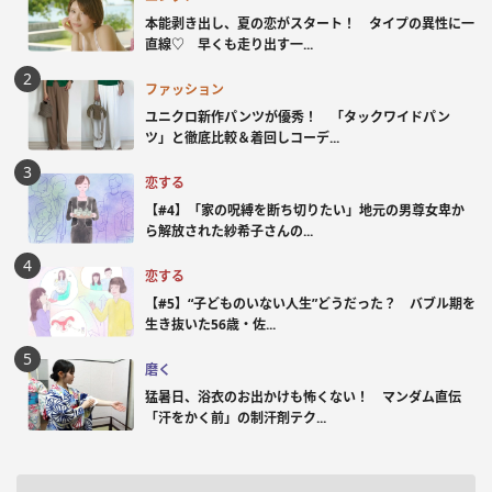
本能剥き出し、夏の恋がスタート！ タイプの異性に一
直線♡ 早くも走り出す一...
ファッション
ユニクロ新作パンツが優秀！ 「タックワイドパン
ツ」と徹底比較＆着回しコーデ...
恋する
【#4】「家の呪縛を断ち切りたい」地元の男尊女卑か
ら解放された紗希子さんの...
恋する
【#5】“子どものいない人生”どうだった？ バブル期を
生き抜いた56歳・佐...
磨く
猛暑日、浴衣のお出かけも怖くない！ マンダム直伝
「汗をかく前」の制汗剤テク...