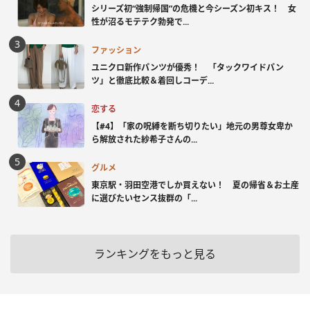
シリーズ初“強制帰国”の危機と今シーズン初キス！ 女
性が沼るモテテク勃発で...
ファッション
ユニクロ新作パンツが優秀！ 「タックワイドパン
ツ」と徹底比較＆着回しコーデ...
恋する
【#4】「家の呪縛を断ち切りたい」地元の男尊女卑か
ら解放された紗希子さんの...
グルメ
東京駅・羽田空港でしか買えない！ 夏の帰省＆お土産
に選びたいセンス抜群の「...
ランキングをもっと見る