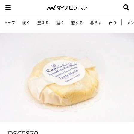
トップ
働く
整える
磨く
恋する
暮らす
占う
メ
_DSC0870