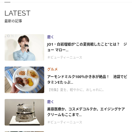
LATEST
最新の記事
磨く
JO1・白岩瑠姫が“この夏挑戦したこと”とは？ ジ
ョー マロー...
＃ビューティーニュース
グルメ
アーモンドミルク100％かき氷が絶品！ 池袋でビ
タミンEたっぷ...
【特集】夏を、軽やかに、おしゃれに。
磨く
美容医療か、コスメデコルテか。エイジングケア
クリームもここまで...
＃ビューティーニュース