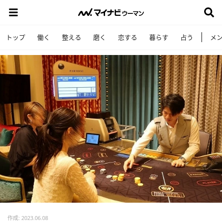
トップ
働く
整える
磨く
恋する
暮らす
占う
メ
作成: 2023.06.08