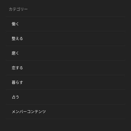
カテゴリー
働く
整える
磨く
恋する
暮らす
占う
メンバーコンテンツ