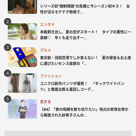
シリーズ初“強制帰国”の危機と今シーズン初キス！ 女
性が沼るモテテク勃発で...
エンタメ
本能剥き出し、夏の恋がスタート！ タイプの異性に一
直線♡ 早くも走り出す一...
グルメ
東京駅・羽田空港でしか買えない！ 夏の帰省＆お土産
に選びたいセンス抜群の「...
ファッション
ユニクロ新作パンツが優秀！ 「タックワイドパン
ツ」と徹底比較＆着回しコーデ...
恋する
【#4】「家の呪縛を断ち切りたい」地元の男尊女卑か
ら解放された紗希子さんの...