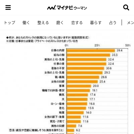
トップ
働く
整える
磨く
恋する
暮らす
占う
メ