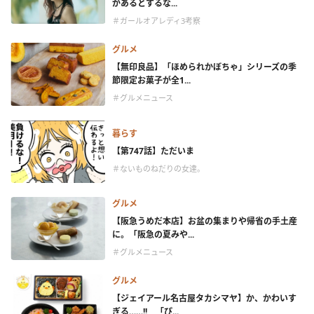
があるとするな...
＃ガールオアレディ3考察
グルメ
【無印良品】「ほめられかぼちゃ」シリーズの季
節限定お菓子が全1...
＃グルメニュース
暮らす
【第747話】ただいま
＃ないものねだりの女達。
グルメ
【阪急うめだ本店】お盆の集まりや帰省の手土産
に。「阪急の夏みや...
＃グルメニュース
グルメ
【ジェイアール名古屋タカシマヤ】か、かわいす
ぎる……!! 「ぴ...