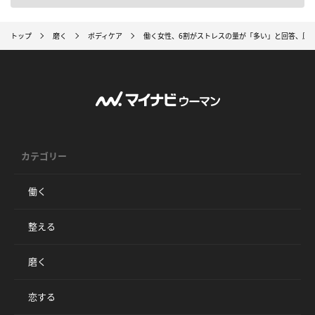
トップ
磨く
ボディケア
働く女性、6割がストレスの量が「多い」と回答、原因
カテゴリー
働く
整える
磨く
恋する