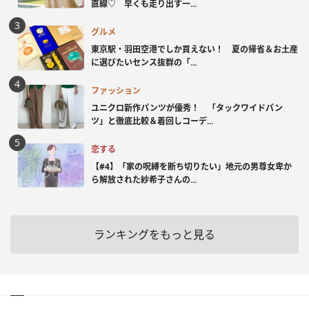
直線♡ 早くも走り出す一...
グルメ
東京駅・羽田空港でしか買えない！ 夏の帰省＆お土産
に選びたいセンス抜群の「...
ファッション
ユニクロ新作パンツが優秀！ 「タックワイドパン
ツ」と徹底比較＆着回しコーデ...
恋する
【#4】「家の呪縛を断ち切りたい」地元の男尊女卑か
ら解放された紗希子さんの...
ランキングをもっと見る