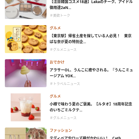
【注目韓国コスメ18選】Lakaのチーク、アイドル
御用達2aN...
＃美欲トーク
グルメ
【東京駅】帰省土産を探している人必見！ 東京
ばな奈が夏の特別企...
＃グルメニュース
おでかけ
アラサーOL、うんこに癒やされる。『うんこミュ
ージアム YOK...
＃トラベルニュース
グルメ
小樽で味わう夏のご褒美。【ルタオ】18周年記念
のいちごミルクテ...
＃グルメニュース
ファッション
テディベアやローズ柄がかわいい！ Cath