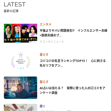
LATEST
最新の記事
エンタメ
不倫よりヤバい問題発生!? インフルエンサー夫婦
×医師夫婦のブ...
＃エンタメニュース
暮らす
コジコジの名言ランキングTOP15！ 心に刺さる
名セリフをアン...
暮らす
AI占いは当たる？ 実際に使った人の口コミをア
ンケート調査
磨く