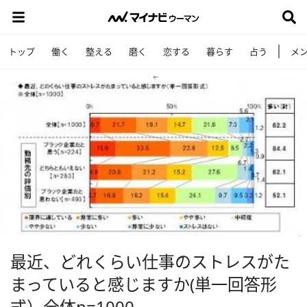
トップ
働く
整える
磨く
恋する
暮らす
占う
メ
最近、どれくらい仕事のストレスがた
まっていると感じますか(単一回答形
式）全体n=1000