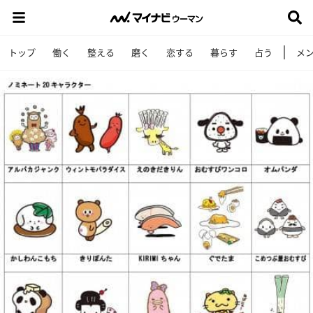
トップ
働く
整える
磨く
恋する
暮らす
占う
メ