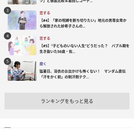
ツ」と徹底比較＆着回しコーデ...
恋する
【#4】「家の呪縛を断ち切りたい」地元の男尊女卑か
ら解放された紗希子さんの...
恋する
【#5】“子どものいない人生”どうだった？ バブル期を
生き抜いた56歳・佐...
磨く
猛暑日、浴衣のお出かけも怖くない！ マンダム直伝
「汗をかく前」の制汗剤テク...
ランキングをもっと見る