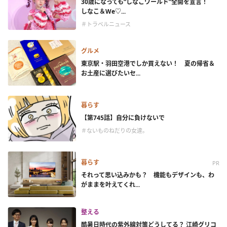
30歳になっても“しなこワールド”全開を宣言！
しなこ＆We♡...
＃トラベルニュース
グルメ
東京駅・羽田空港でしか買えない！ 夏の帰省＆
お土産に選びたいセ...
暮らす
【第745話】自分に負けないで
＃ないものねだりの女達。
暮らす
PR
それって思い込みかも？ 機能もデザインも、わ
がままを叶えてくれ...
整える
酷暑日時代の紫外線対策どうしてる？ 江崎グリコ