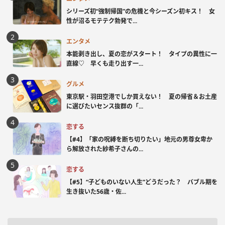
シリーズ初“強制帰国”の危機と今シーズン初キス！ 女
性が沼るモテテク勃発で...
エンタメ
本能剥き出し、夏の恋がスタート！ タイプの異性に一
直線♡ 早くも走り出す一...
グルメ
東京駅・羽田空港でしか買えない！ 夏の帰省＆お土産
に選びたいセンス抜群の「...
恋する
【#4】「家の呪縛を断ち切りたい」地元の男尊女卑か
ら解放された紗希子さんの...
恋する
【#5】“子どものいない人生”どうだった？ バブル期を
生き抜いた56歳・佐...