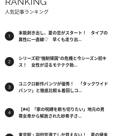
RANKING
人気記事ランキング
本能剥き出し、夏の恋がスタート！ タイプの
異性に一直線♡ 早くも走り出...
シリーズ初“強制帰国”の危機と今シーズン初キ
ス！ 女性が沼るモテテク勃...
ユニクロ新作パンツが優秀！ 「タックワイド
パンツ」と徹底比較＆着回しコ...
【#4】「家の呪縛を断ち切りたい」地元の男
尊女卑から解放された紗希子さ...
東京駅・羽田空港でしか買えない！ 夏の帰省