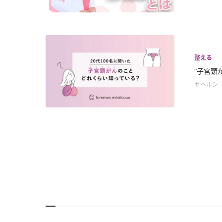
整える
“子宮頸
＃ヘルシ