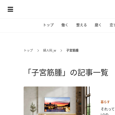
トップ
働く
整える
磨く
恋
トップ
婦人科_w
子宮筋腫
「子宮筋腫」の記事一覧
暮らす
それって
LGの...