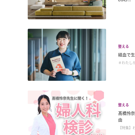
整える
経血で生
＃わたし
整える
髙橋怜奈
由
【特集】