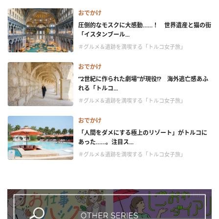
おでかけ
圧倒的なモスクに大感動……！ 世界遺産と猫の街
「イスタンブール...
＃グルメ＆遺跡を満喫する「トルコ女子旅」
おでかけ
“2世紀に作られた劇場”が現役!? 海外逃亡感あふ
れる「トルコ...
＃グルメ＆遺跡を満喫する「トルコ女子旅」
おでかけ
「人間をダメにする極上のリゾート」がトルコに
あった……。注目ス...
＃グルメ＆遺跡を満喫する「トルコ女子旅」