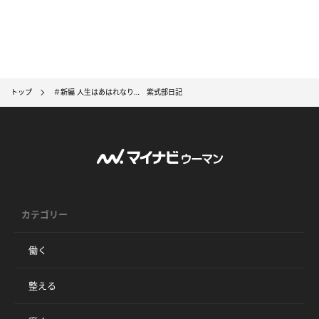
トップ
＃新編 人生はあはれなり… 紫式部日記
カテゴリー
働く
整える