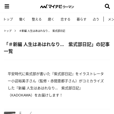
トップ
働く
整える
磨く
恋する
暮らす
占う
メ
トップ
＃新編 人生はあはれなり… 紫式部日記
「＃新編 人生はあはれなり… 紫式部日記」の記事
一覧
平安時代に紫式部が書いた『紫式部日記』をイラストレータ
ー小迎裕美子さん（監修・赤間恵都子さん）がコミカライズ
した『新編 人生はあはれなり… 紫式部日記』
（KADOKAWA）をお届けします！