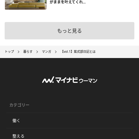
がままを叶えてくれ...
もっと見る
トップ
暮らす
マンガ
【vol.1】紫式部日記とは
カテゴリー
働く
整える