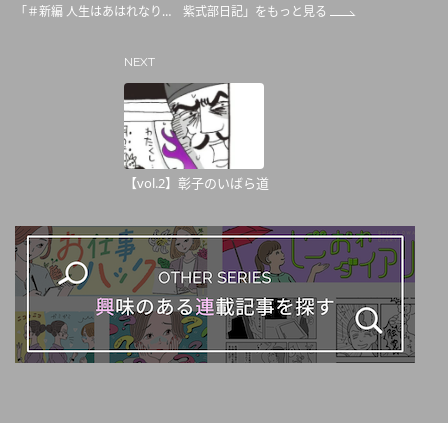
「＃新編 人生はあはれなり… 紫式部日記」をもっと見る
NEXT
【vol.2】彰子のいばら道