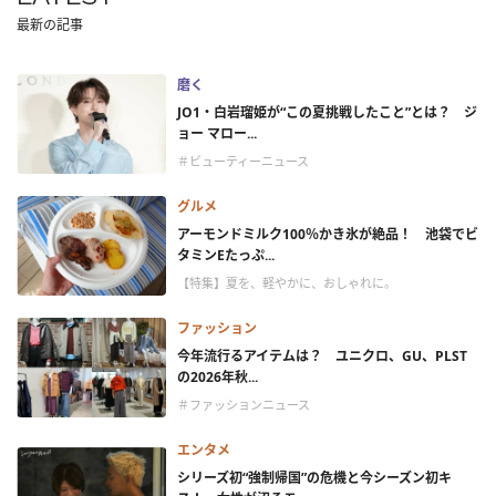
最新の記事
磨く
JO1・白岩瑠姫が“この夏挑戦したこと”とは？ ジ
ョー マロー...
＃ビューティーニュース
グルメ
アーモンドミルク100％かき氷が絶品！ 池袋でビ
タミンEたっぷ...
【特集】夏を、軽やかに、おしゃれに。
ファッション
今年流行るアイテムは？ ユニクロ、GU、PLST
の2026年秋...
＃ファッションニュース
エンタメ
シリーズ初“強制帰国”の危機と今シーズン初キ