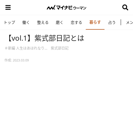
暮らす
トップ
働く
整える
磨く
恋する
占う
メ
【vol.1】紫式部日記とは
＃新編 人生はあはれなり… 紫式部日記
作成: 2023.03.09