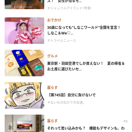
ス！ 女性が沼るモ...
＃シャッフルアイランド7考察
おでかけ
30歳になっても“しなこワールド”全開を宣言！
しなこ＆We♡...
＃トラベルニュース
グルメ
東京駅・羽田空港でしか買えない！ 夏の帰省＆
お土産に選びたいセ...
暮らす
【第745話】自分に負けないで
＃ないものねだりの女達。
暮らす
PR
それって思い込みかも？ 機能もデザインも、わ