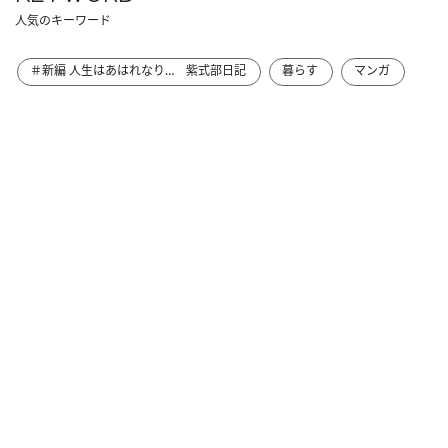
人気のキーワード
＃新編 人生はあはれなり… 紫式部日記
暮らす
マンガ