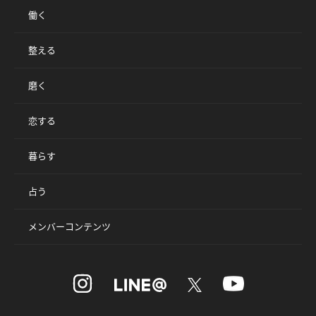
働く
整える
磨く
恋する
暮らす
占う
メンバーコンテンツ